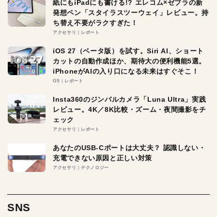
紙にもiPadにも書ける!? エレコム×ゼブラの新
発想ペン「スタイラスツーウェイ」レビュー。持
ち替え不要がラクすぎた！
アクセサリ
レポート
iOS 27（ベータ版）を試す。Siri AI、ショート
カットの自動作成ほか、期待大の便利機能5選。
iPhoneがAIの入り口になる未来はすぐそこ！
OS
レポート
Insta360のジンバルカメラ「Luna Ultra」実践
レビュー。4K／8K比較・ズーム・夜間撮影をチ
ェック
アクセサリ
レポート
あなたのUSB-Cポートは大丈夫？ 認識しない・
充電できない原因と正しい対策
アクセサリ
テクノロジー
SNS