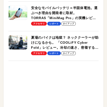
安全なモバイルバッテリ＝半固体電池。選
ぶべき理由を開発者に取材。
TORRAS「MiniMag Pro」の実機レビュ
ーも
アクセサリ
レポート
タイアップ
夏場のバイクは地獄？ ネッククーラーが助
けになるかも。 「COOLiFY Cyber
Fold」レビュー。冷却の速さ、密着する冷
却プレート、シンプルな操作性がグッド！
アクセサリ
レポート
タイアップ