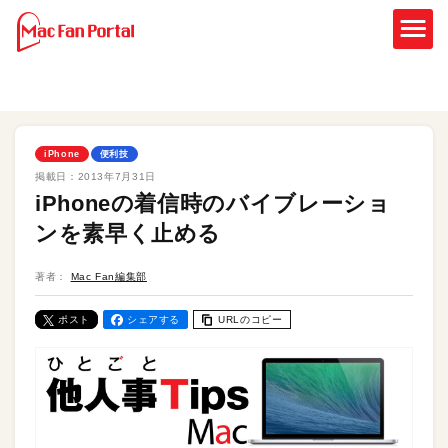
iPhone
便利技
掲載日：
2013年7月31日
iPhoneの着信時のバイブレーショ
ンを素早く止める
著者：
Mac Fan編集部
ポスト
シェアする
URLのコピー