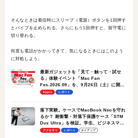
そんなときは着信時にスリープ（電源）ボタンを1回押す
とバイブを止められる。さらにもう1回押すと、留守電に
切り替わる。
何度も電話がかかってきて、気になるときにはこのよう
に対処しよう。
最新ガジェットを「見て・触って・試せ
る」体験イベント「Mac Fan
Fes.2026.09」を、9月26日（土）に開催
します！
Apple
レポート
落下実験。ケースでMacBook Neoを守れ
るか？ 耐衝撃・対落下保護ケース「STM
Dux Ultra」を検証。学生、ビジネスマン
のモバイルユースに最適！
アクセサリ
レポート
タイアップ