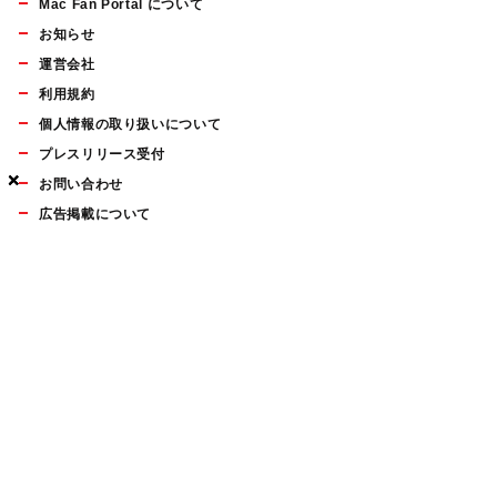
Mac Fan Portal について
お知らせ
運営会社
利用規約
個人情報の取り扱いについて
プレスリリース受付
×
×
×
お問い合わせ
広告掲載について
マイナビBOOKS
Mac Fan Portalの人気記事ランキングやおすすめ記事、編集部
員によるコラムなどをまとめたメールマガジンを毎週金曜日に
配信します。お気軽にご登録ください。
Mac Fan メールマガジン
無料登録はこちら