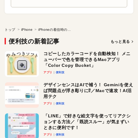
トップ
iPhone
iPhoneの着信時のバイブレーションを素早く止める
便利技の新着記事
もっと見る
コピーしたカラーコードを自動検知！ メニ
ューバーで色を管理できるMacアプリ
「Color Copy Bucket」
アプリ
便利技
デザインセンスはAIで補う！ Geminiを使え
ば問題点が浮き彫りに⁉︎／Macで速攻！AI活
用テク
アプリ
便利技
「LINE」で好きな絵文字を使ってリアクシ
ョンする方法／「既読スルー」が気まずい
ときに便利です！
アプリ
便利技