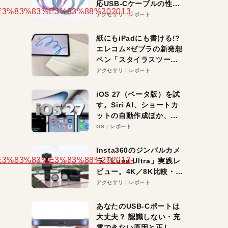
応USB-Cケーブルの性能
を検証。超コスパの1本を
アクセサリ
レポート
発見か？
紙にもiPadにも書ける!?
エレコム×ゼブラの新発想
ペン「スタイラスツーウ
ェイ」レビュー。持ち替
アクセサリ
レポート
え不要がラクすぎた！
iOS 27（ベータ版）を試
す。Siri AI、ショートカ
ットの自動作成ほか、期
待大の便利機能5選。
OS
レポート
iPhoneがAIの入り口にな
る未来はすぐそこ！
Insta360のジンバルカメ
ラ「Luna Ultra」実践レ
ビュー。4K／8K比較・ズ
ーム・夜間撮影をチェッ
アクセサリ
レポート
ク
あなたのUSB-Cポートは
大丈夫？ 認識しない・充
電できない原因と正しい