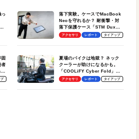
触っ
落下実験。ケースでMacBook
Neoを守れるか？ 耐衝撃・対
落下保護ケース「STM Dux
しま
Ultra」を検証。学生、ビジネ
アクセサリ
レポート
タイアップ
スマンのモバイルユースに最
適！
半固
夏場のバイクは地獄？ ネック
発者
クーラーが助けになるかも。
ag
「COOLiFY Cyber Fold」レ
ビュー。冷却の速さ、密着する
ップ
アクセサリ
レポート
タイアップ
冷却プレート、シンプルな操作
性がグッド！