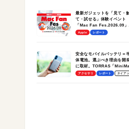
最新ガジェットを「見て・
て・試せる」体験イベント
「Mac Fan Fes.2026.09」
を、9月26日（土）に開催
Apple
レポート
す！
安全なモバイルバッテリ＝
体電池。選ぶべき理由を開
に取材。TORRAS「MiniM
Pro」の実機レビューも
アクセサリ
レポート
タイア