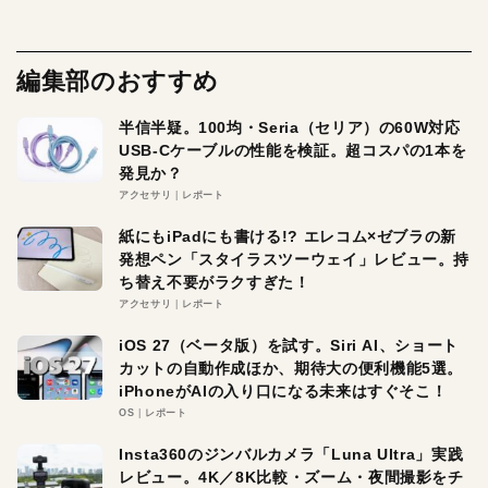
編集部のおすすめ
半信半疑。100均・Seria（セリア）の60W対応
USB-Cケーブルの性能を検証。超コスパの1本を
発見か？
アクセサリ
レポート
紙にもiPadにも書ける!? エレコム×ゼブラの新
発想ペン「スタイラスツーウェイ」レビュー。持
ち替え不要がラクすぎた！
アクセサリ
レポート
iOS 27（ベータ版）を試す。Siri AI、ショート
カットの自動作成ほか、期待大の便利機能5選。
iPhoneがAIの入り口になる未来はすぐそこ！
OS
レポート
Insta360のジンバルカメラ「Luna Ultra」実践
レビュー。4K／8K比較・ズーム・夜間撮影をチ