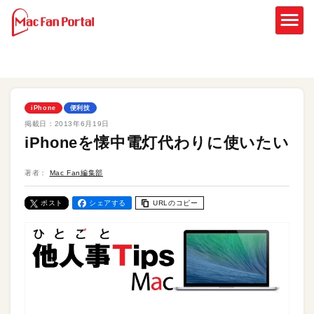
iPhone
便利技
掲載日：
2013年6月19日
iPhoneを懐中電灯代わりに使いたい
著者：
Mac Fan編集部
ポスト
シェアする
URLのコピー