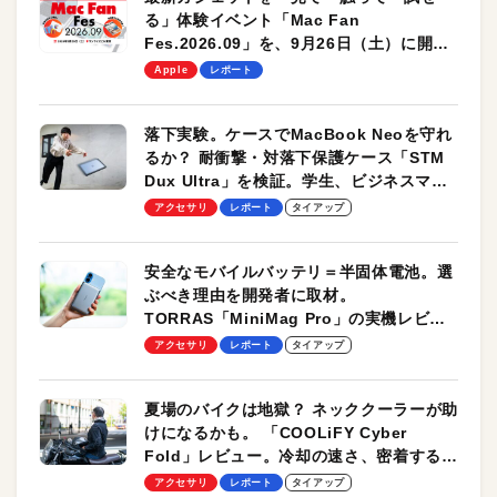
る」体験イベント「Mac Fan
Fes.2026.09」を、9月26日（土）に開催
します！
Apple
レポート
落下実験。ケースでMacBook Neoを守れ
るか？ 耐衝撃・対落下保護ケース「STM
Dux Ultra」を検証。学生、ビジネスマン
のモバイルユースに最適！
アクセサリ
レポート
タイアップ
安全なモバイルバッテリ＝半固体電池。選
ぶべき理由を開発者に取材。
TORRAS「MiniMag Pro」の実機レビュ
ーも
アクセサリ
レポート
タイアップ
夏場のバイクは地獄？ ネッククーラーが助
けになるかも。 「COOLiFY Cyber
Fold」レビュー。冷却の速さ、密着する冷
却プレート、シンプルな操作性がグッド！
アクセサリ
レポート
タイアップ