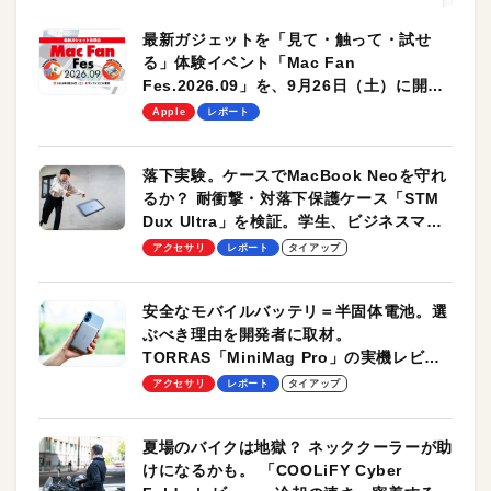
最新ガジェットを「見て・触って・試せ
る」体験イベント「Mac Fan
Fes.2026.09」を、9月26日（土）に開催
します！
Apple
レポート
落下実験。ケースでMacBook Neoを守れ
るか？ 耐衝撃・対落下保護ケース「STM
Dux Ultra」を検証。学生、ビジネスマン
のモバイルユースに最適！
アクセサリ
レポート
タイアップ
安全なモバイルバッテリ＝半固体電池。選
ぶべき理由を開発者に取材。
TORRAS「MiniMag Pro」の実機レビュ
ーも
アクセサリ
レポート
タイアップ
夏場のバイクは地獄？ ネッククーラーが助
けになるかも。 「COOLiFY Cyber