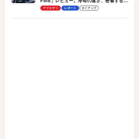
Fold」レビュー。冷却の速さ、密着する冷
却プレート、シンプルな操作性がグッド！
アクセサリ
レポート
タイアップ