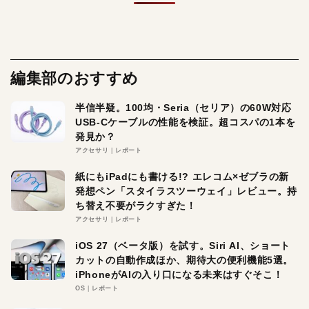
編集部のおすすめ
半信半疑。100均・Seria（セリア）の60W対応
USB-Cケーブルの性能を検証。超コスパの1本を
発見か？
アクセサリ
レポート
紙にもiPadにも書ける!? エレコム×ゼブラの新
発想ペン「スタイラスツーウェイ」レビュー。持
ち替え不要がラクすぎた！
アクセサリ
レポート
iOS 27（ベータ版）を試す。Siri AI、ショート
カットの自動作成ほか、期待大の便利機能5選。
iPhoneがAIの入り口になる未来はすぐそこ！
OS
レポート