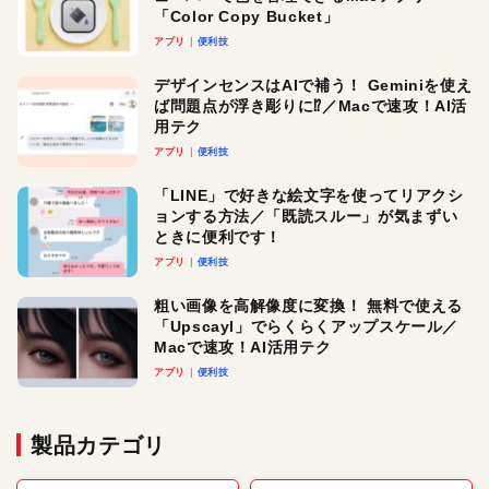
「Color Copy Bucket」
アプリ
便利技
デザインセンスはAIで補う！ Geminiを使え
ば問題点が浮き彫りに⁉︎／Macで速攻！AI活
用テク
アプリ
便利技
「LINE」で好きな絵文字を使ってリアクシ
ョンする方法／「既読スルー」が気まずい
ときに便利です！
アプリ
便利技
粗い画像を高解像度に変換！ 無料で使える
「Upscayl」でらくらくアップスケール／
Macで速攻！AI活用テク
アプリ
便利技
製品カテゴリ