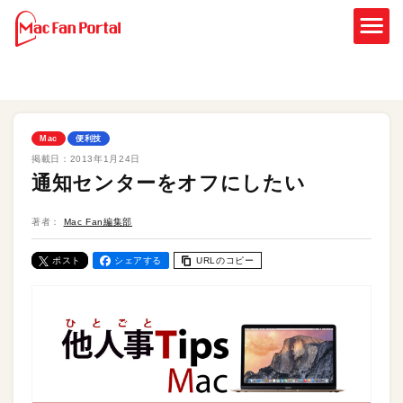
Mac
便利技
掲載日：
2013年1月24日
通知センターをオフにしたい
著者：
Mac Fan編集部
ポスト
シェアする
URLのコピー