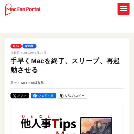
Mac
便利技
掲載日：
2013年1月23日
手早くMacを終了、スリープ、再起
動させる
著者：
Mac Fan編集部
ポスト
シェアする
URLのコピー