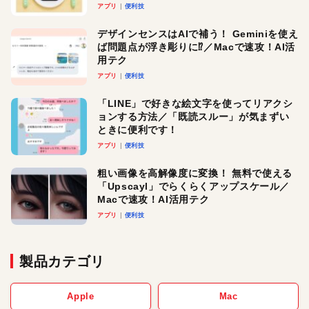
アプリ
便利技
デザインセンスはAIで補う！ Geminiを使え
ば問題点が浮き彫りに⁉︎／Macで速攻！AI活
用テク
アプリ
便利技
「LINE」で好きな絵文字を使ってリアクシ
ョンする方法／「既読スルー」が気まずい
ときに便利です！
アプリ
便利技
粗い画像を高解像度に変換！ 無料で使える
「Upscayl」でらくらくアップスケール／
Macで速攻！AI活用テク
アプリ
便利技
製品カテゴリ
Apple
Mac