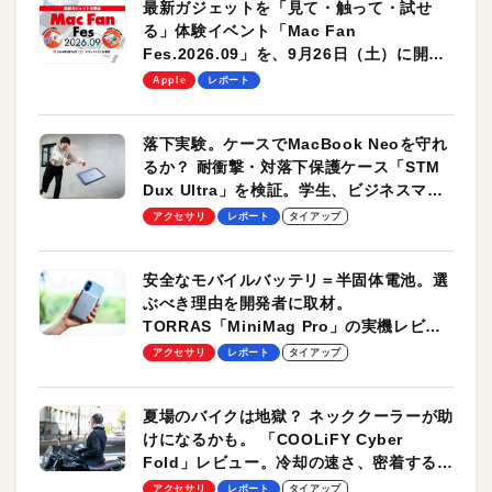
最新ガジェットを「見て・触って・試せ
る」体験イベント「Mac Fan
Fes.2026.09」を、9月26日（土）に開催
します！
Apple
レポート
落下実験。ケースでMacBook Neoを守れ
るか？ 耐衝撃・対落下保護ケース「STM
Dux Ultra」を検証。学生、ビジネスマン
のモバイルユースに最適！
アクセサリ
レポート
タイアップ
安全なモバイルバッテリ＝半固体電池。選
ぶべき理由を開発者に取材。
TORRAS「MiniMag Pro」の実機レビュ
ーも
アクセサリ
レポート
タイアップ
夏場のバイクは地獄？ ネッククーラーが助
けになるかも。 「COOLiFY Cyber
Fold」レビュー。冷却の速さ、密着する冷
却プレート、シンプルな操作性がグッド！
アクセサリ
レポート
タイアップ