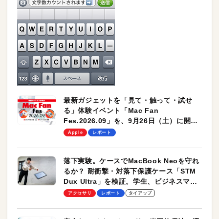
最新ガジェットを「見て・触って・試せ
る」体験イベント「Mac Fan
Fes.2026.09」を、9月26日（土）に開催
します！
Apple
レポート
落下実験。ケースでMacBook Neoを守れ
るか？ 耐衝撃・対落下保護ケース「STM
Dux Ultra」を検証。学生、ビジネスマン
のモバイルユースに最適！
アクセサリ
レポート
タイアップ