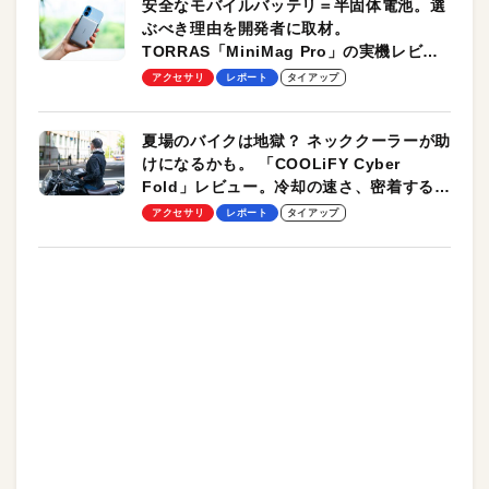
安全なモバイルバッテリ＝半固体電池。選
ぶべき理由を開発者に取材。
TORRAS「MiniMag Pro」の実機レビュ
ーも
アクセサリ
レポート
タイアップ
夏場のバイクは地獄？ ネッククーラーが助
けになるかも。 「COOLiFY Cyber
Fold」レビュー。冷却の速さ、密着する冷
却プレート、シンプルな操作性がグッド！
アクセサリ
レポート
タイアップ