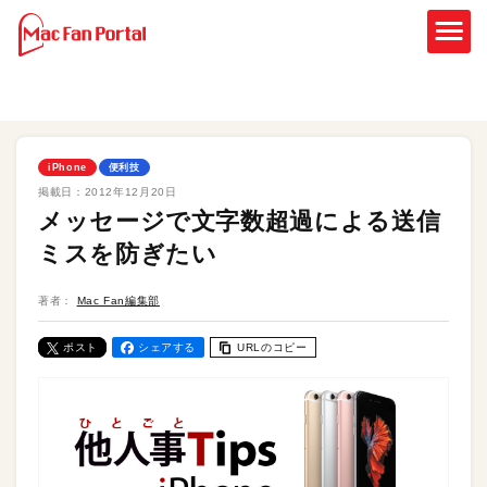
iPhone
便利技
掲載日：
2012年12月20日
メッセージで文字数超過による送信
ミスを防ぎたい
著者：
Mac Fan編集部
ポスト
シェアする
URLのコピー