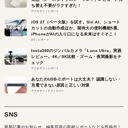
ち替え不要がラクすぎた！
アクセサリ
レポート
iOS 27（ベータ版）を試す。Siri AI、ショート
カットの自動作成ほか、期待大の便利機能5選。
iPhoneがAIの入り口になる未来はすぐそこ！
OS
レポート
Insta360のジンバルカメラ「Luna Ultra」実践
レビュー。4K／8K比較・ズーム・夜間撮影をチ
ェック
アクセサリ
レポート
あなたのUSB-Cポートは大丈夫？ 認識しない・
充電できない原因と正しい対策
アクセサリ
テクノロジー
SNS
最新記事やお知らせ、編集部員の取材レポートなどを投稿中！