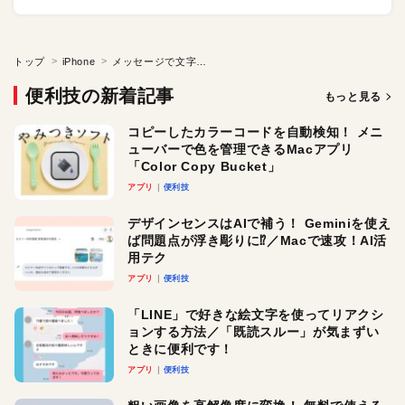
トップ
iPhone
メッセージで文字数超過による送信ミスを防ぎたい
便利技の新着記事
もっと見る
コピーしたカラーコードを自動検知！ メニ
ューバーで色を管理できるMacアプリ
「Color Copy Bucket」
アプリ
便利技
デザインセンスはAIで補う！ Geminiを使え
ば問題点が浮き彫りに⁉︎／Macで速攻！AI活
用テク
アプリ
便利技
「LINE」で好きな絵文字を使ってリアクシ
ョンする方法／「既読スルー」が気まずい
ときに便利です！
アプリ
便利技