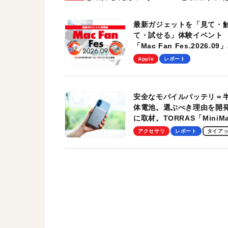
最新ガジェットを「見て・
て・試せる」体験イベント
「Mac Fan Fes.2026.09」
を、9月26日（土）に開催
Apple
レポート
す！
安全なモバイルバッテリ＝
体電池。選ぶべき理由を開
に取材。TORRAS「MiniM
Pro」の実機レビューも
アクセサリ
レポート
タイア