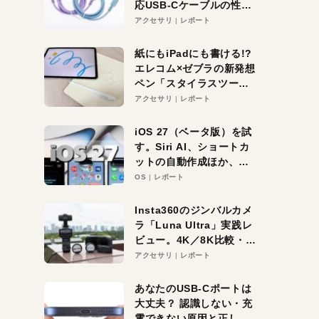
応USB-Cケーブルの性能
を検証。超コスパの1本を
アクセサリ
レポート
発見か？
紙にもiPadにも書ける!?
エレコム×ゼブラの新発想
ペン「スタイラスツーウ
ェイ」レビュー。持ち替
アクセサリ
レポート
え不要がラクすぎた！
iOS 27（ベータ版）を試
す。Siri AI、ショートカ
ットの自動作成ほか、期
待大の便利機能5選。
OS
レポート
iPhoneがAIの入り口にな
る未来はすぐそこ！
Insta360のジンバルカメ
ラ「Luna Ultra」実践レ
ビュー。4K／8K比較・ズ
ーム・夜間撮影をチェッ
アクセサリ
レポート
ク
あなたのUSB-Cポートは
大丈夫？ 認識しない・充
電できない原因と正しい