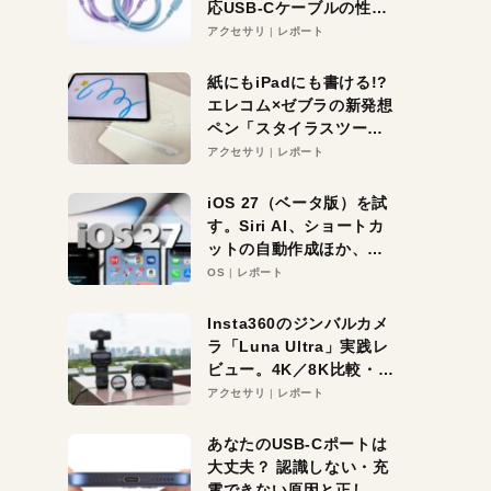
応USB-Cケーブルの性能
を検証。超コスパの1本を
アクセサリ
レポート
発見か？
紙にもiPadにも書ける!?
エレコム×ゼブラの新発想
ペン「スタイラスツーウ
ェイ」レビュー。持ち替
アクセサリ
レポート
え不要がラクすぎた！
iOS 27（ベータ版）を試
す。Siri AI、ショートカ
ットの自動作成ほか、期
待大の便利機能5選。
OS
レポート
iPhoneがAIの入り口にな
る未来はすぐそこ！
Insta360のジンバルカメ
ラ「Luna Ultra」実践レ
ビュー。4K／8K比較・ズ
ーム・夜間撮影をチェッ
アクセサリ
レポート
ク
あなたのUSB-Cポートは
大丈夫？ 認識しない・充
電できない原因と正しい