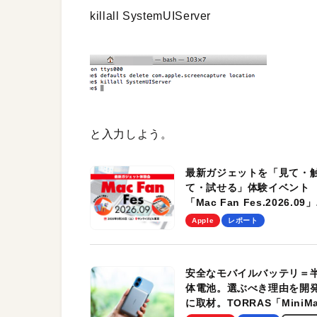
killall SystemUIServer
と入力しよう。
最新ガジェットを「見て・
て・試せる」体験イベント
「Mac Fan Fes.2026.09」
を、9月26日（土）に開催
Apple
レポート
す！
安全なモバイルバッテリ＝
体電池。選ぶべき理由を開
に取材。TORRAS「MiniM