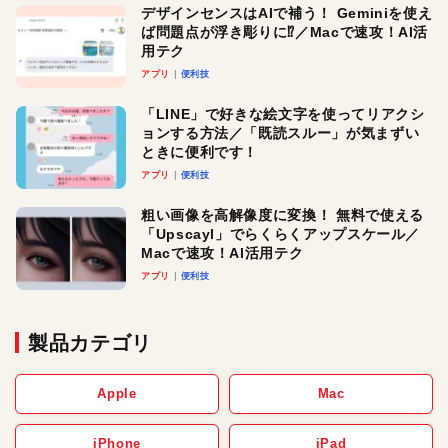
デザインセンスはAIで補う！ Geminiを使え
ば問題点が浮き彫りに⁉︎／Macで速攻！AI活
用テク
アプリ
便利技
「LINE」で好きな絵文字を使ってリアクシ
ョンする方法／「既読スルー」が気まずい
ときに便利です！
アプリ
便利技
粗い画像を高解像度に変換！ 無料で使える
「Upscayl」でらくらくアップスケール／
Macで速攻！AI活用テク
アプリ
便利技
製品カテゴリ
Apple
Mac
iPhone
iPad