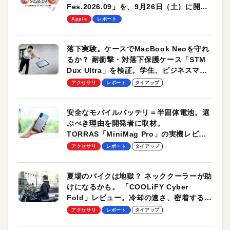
Fes.2026.09」を、9月26日（土）に開催
します！
Apple
レポート
落下実験。ケースでMacBook Neoを守れ
るか？ 耐衝撃・対落下保護ケース「STM
Dux Ultra」を検証。学生、ビジネスマン
のモバイルユースに最適！
アクセサリ
レポート
タイアップ
安全なモバイルバッテリ＝半固体電池。選
ぶべき理由を開発者に取材。
TORRAS「MiniMag Pro」の実機レビュ
ーも
アクセサリ
レポート
タイアップ
夏場のバイクは地獄？ ネッククーラーが助
けになるかも。 「COOLiFY Cyber
Fold」レビュー。冷却の速さ、密着する冷
却プレート、シンプルな操作性がグッド！
アクセサリ
レポート
タイアップ