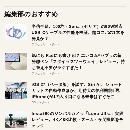
編集部のおすすめ
半信半疑。100均・Seria（セリア）の60W対応
USB-Cケーブルの性能を検証。超コスパの1本を
発見か？
アクセサリ
レポート
紙にもiPadにも書ける!? エレコム×ゼブラの新
発想ペン「スタイラスツーウェイ」レビュー。持
ち替え不要がラクすぎた！
アクセサリ
レポート
iOS 27（ベータ版）を試す。Siri AI、ショート
カットの自動作成ほか、期待大の便利機能5選。
iPhoneがAIの入り口になる未来はすぐそこ！
OS
レポート
Insta360のジンバルカメラ「Luna Ultra」実践
レビュー。4K／8K比較・ズーム・夜間撮影をチ
ェック