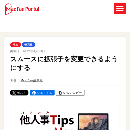
Mac
便利技
掲載日：
2012年4月19日
スムースに拡張子を変更できるよう
にする
著者：
Mac Fan編集部
ポスト
シェアする
URLのコピー