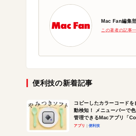
Mac Fan編集
この著者の記事
便利技の新着記事
コピーしたカラーコードを
動検知！ メニューバーで
管理できるMacアプリ「Col
Copy Bucket」
アプリ
便利技