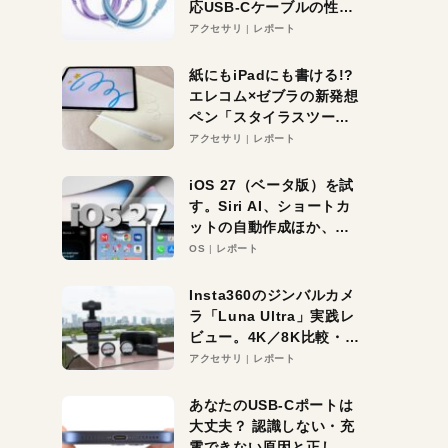
応USB-Cケーブルの性能
を検証。超コスパの1本を
アクセサリ
レポート
発見か？
紙にもiPadにも書ける!?
エレコム×ゼブラの新発想
ペン「スタイラスツーウ
ェイ」レビュー。持ち替
アクセサリ
レポート
え不要がラクすぎた！
iOS 27（ベータ版）を試
す。Siri AI、ショートカ
ットの自動作成ほか、期
待大の便利機能5選。
OS
レポート
iPhoneがAIの入り口にな
る未来はすぐそこ！
Insta360のジンバルカメ
ラ「Luna Ultra」実践レ
ビュー。4K／8K比較・ズ
ーム・夜間撮影をチェッ
アクセサリ
レポート
ク
あなたのUSB-Cポートは
大丈夫？ 認識しない・充
電できない原因と正しい