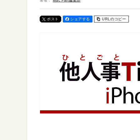
著者：
Mac Fan編集部
ポスト
シェアする
URLのコピー