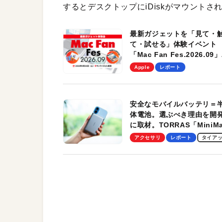
するとデスクトップにiDiskがマウント
最新ガジェットを「見て・
て・試せる」体験イベント
「Mac Fan Fes.2026.09」
を、9月26日（土）に開催
Apple
レポート
す！
安全なモバイルバッテリ＝
体電池。選ぶべき理由を開
に取材。TORRAS「MiniM
Pro」の実機レビューも
アクセサリ
レポート
タイア