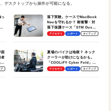
され、デスクトップから操作が可能になる。
触っ
落下実験。ケースでMacBook
Neoを守れるか？ 耐衝撃・対
落下保護ケース「STM Dux
しま
Ultra」を検証。学生、ビジネ
アクセサリ
レポート
タイアップ
スマンのモバイルユースに最
適！
半固
夏場のバイクは地獄？ ネック
発者
クーラーが助けになるかも。
ag
「COOLiFY Cyber Fold」レ
ビュー。冷却の速さ、密着する
ップ
アクセサリ
レポート
タイアップ
冷却プレート、シンプルな操作
性がグッド！