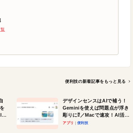
部
一覧
便利技の新着記事を
もっと見る
自
デザインセンスはAIで補う！
色を
Geminiを使えば問題点が浮き
or
彫りに⁉︎／Macで速攻！AI活用
テク
アプリ
便利技