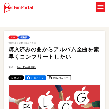
Mac
便利技
掲載日：
2012年3月1日
購入済みの曲からアルバム全曲を素
早くコンプリートしたい
著者：
Mac Fan編集部
ポスト
シェアする
URLのコピー