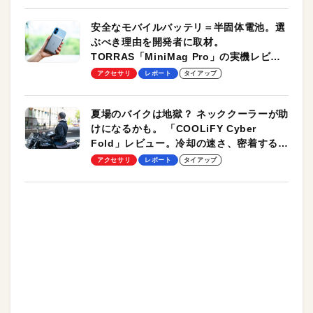
安全なモバイルバッテリ＝半固体電池。選
ぶべき理由を開発者に取材。
TORRAS「MiniMag Pro」の実機レビュ
ーも
アクセサリ
レポート
タイアップ
夏場のバイクは地獄？ ネッククーラーが助
けになるかも。 「COOLiFY Cyber
Fold」レビュー。冷却の速さ、密着する冷
却プレート、シンプルな操作性がグッド！
アクセサリ
レポート
タイアップ