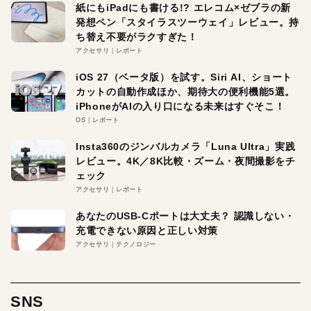
紙にもiPadにも書ける!? エレコム×ゼブラの新
発想ペン「スタイラスツーウェイ」レビュー。持
ち替え不要がラクすぎた！
アクセサリ
レポート
iOS 27（ベータ版）を試す。Siri AI、ショート
カットの自動作成ほか、期待大の便利機能5選。
iPhoneがAIの入り口になる未来はすぐそこ！
OS
レポート
Insta360のジンバルカメラ「Luna Ultra」実践
レビュー。4K／8K比較・ズーム・夜間撮影をチ
ェック
アクセサリ
レポート
あなたのUSB-Cポートは大丈夫？ 認識しない・
充電できない原因と正しい対策
アクセサリ
テクノロジー
SNS