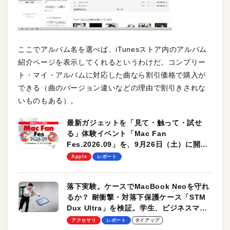
ここでアルバム名を選べば、iTunesストア内のアルバム
紹介ページを表示してくれるというわけだ。コンプリー
ト・マイ・アルバムに対応した曲なら割引価格で購入が
できる（曲のバージョン違いなどの理由で割引きされな
いものもある）。
最新ガジェットを「見て・触って・試せ
る」体験イベント「Mac Fan
Fes.2026.09」を、9月26日（土）に開催
します！
Apple
レポート
落下実験。ケースでMacBook Neoを守れ
るか？ 耐衝撃・対落下保護ケース「STM
Dux Ultra」を検証。学生、ビジネスマン
のモバイルユースに最適！
アクセサリ
レポート
タイアップ