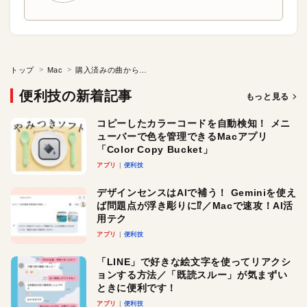
トップ
Mac
購入済みの曲からアルバム全曲を素早くコンプリートしたい
便利技の新着記事
もっと見る
コピーしたカラーコードを自動検知！ メニ
ューバーで色を管理できるMacアプリ
「Color Copy Bucket」
アプリ
便利技
デザインセンスはAIで補う！ Geminiを使え
ば問題点が浮き彫りに⁉︎／Macで速攻！AI活
用テク
アプリ
便利技
「LINE」で好きな絵文字を使ってリアクシ
ョンする方法／「既読スルー」が気まずい
ときに便利です！
アプリ
便利技