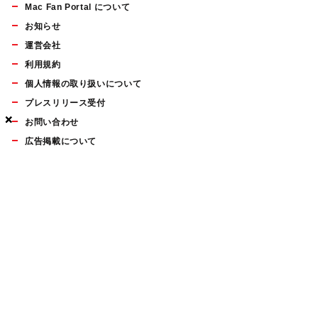
Mac Fan Portal について
お知らせ
運営会社
利用規約
個人情報の取り扱いについて
プレスリリース受付
×
×
×
お問い合わせ
広告掲載について
マイナビBOOKS
Mac Fan Portalの人気記事ランキングやおすすめ記事、編集部
員によるコラムなどをまとめたメールマガジンを毎週金曜日に
配信します。お気軽にご登録ください。
Mac Fan メールマガジン
無料登録はこちら