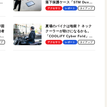
落下保護ケース「STM Dux
しま
Ultra」を検証。学生、ビジネ
アクセサリ
レポート
タイアップ
スマンのモバイルユースに最
適！
半固
夏場のバイクは地獄？ ネック
発者
クーラーが助けになるかも。
ag
「COOLiFY Cyber Fold」レ
ビュー。冷却の速さ、密着する
ップ
アクセサリ
レポート
タイアップ
冷却プレート、シンプルな操作
性がグッド！