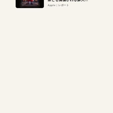
異議申し立て。対象は非
Apple
レポート
営利団体や公益団体も。
Appleロゴを“過剰”に守
る理由とは