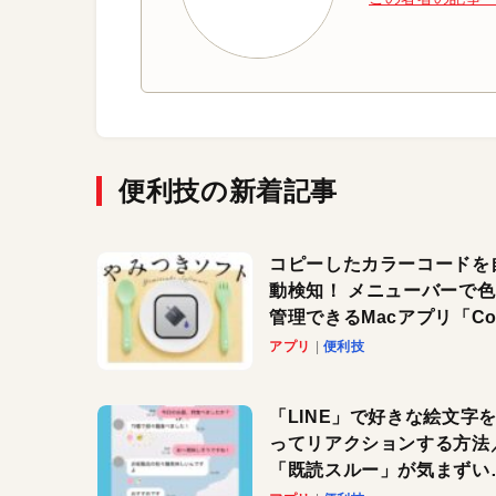
便利技の新着記事
コピーしたカラーコードを
動検知！ メニューバーで
管理できるMacアプリ「Col
Copy Bucket」
アプリ
便利技
「LINE」で好きな絵文字
ってリアクションする方法
「既読スルー」が気まずい