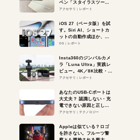
ペン「スタイラスツーウ
ェイ」レビュー。持ち替
アクセサリ
レポート
え不要がラクすぎた！
iOS 27（ベータ版）を試
す。Siri AI、ショートカ
ットの自動作成ほか、期
待大の便利機能5選。
OS
レポート
iPhoneがAIの入り口にな
る未来はすぐそこ！
Insta360のジンバルカメ
ラ「Luna Ultra」実践レ
ビュー。4K／8K比較・ズ
ーム・夜間撮影をチェッ
アクセサリ
レポート
ク
あなたのUSB-Cポートは
大丈夫？ 認識しない・充
電できない原因と正しい
対策
アクセサリ
テクノロジー
Appleは似ている？ロゴ
を許さない。フルーツ警
察とも揶揄される膨大な