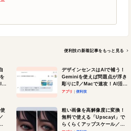
便利技の新着記事を
もっと見る
自
デザインセンスはAIで補う！
色を
Geminiを使えば問題点が浮き
or
彫りに⁉︎／Macで速攻！AI活用
テク
アプリ
便利技
を使
粗い画像を高解像度に変換！
／
無料で使える「Upscayl」で
と
らくらくアップスケール／