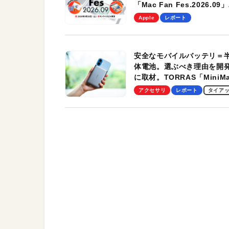
「Mac Fan Fes.2026.09」
を、9月26日（土）に開催
Apple
レポート
す！
安全なモバイルバッテリ＝
体電池。選ぶべき理由を開
に取材。TORRAS「MiniM
Pro」の実機レビューも
アクセサリ
レポート
タイア