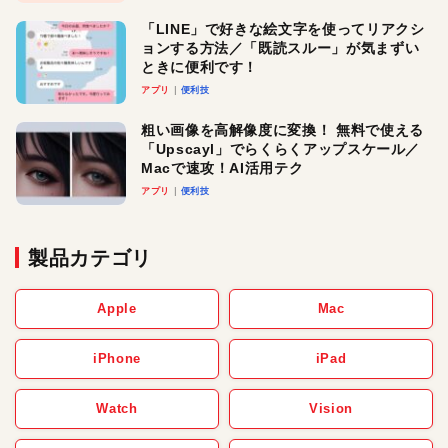
「LINE」で好きな絵文字を使ってリアクシ
ョンする方法／「既読スルー」が気まずい
ときに便利です！
アプリ
便利技
粗い画像を高解像度に変換！ 無料で使える
「Upscayl」でらくらくアップスケール／
Macで速攻！AI活用テク
アプリ
便利技
製品カテゴリ
Apple
Mac
iPhone
iPad
Watch
Vision