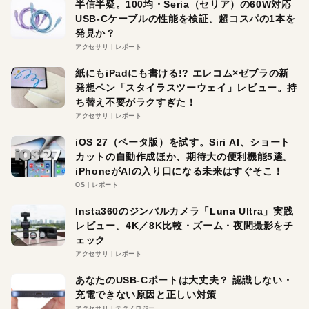
半信半疑。100均・Seria（セリア）の60W対応
USB-Cケーブルの性能を検証。超コスパの1本を
発見か？
アクセサリ
レポート
紙にもiPadにも書ける!? エレコム×ゼブラの新
発想ペン「スタイラスツーウェイ」レビュー。持
ち替え不要がラクすぎた！
アクセサリ
レポート
iOS 27（ベータ版）を試す。Siri AI、ショート
カットの自動作成ほか、期待大の便利機能5選。
iPhoneがAIの入り口になる未来はすぐそこ！
OS
レポート
Insta360のジンバルカメラ「Luna Ultra」実践
レビュー。4K／8K比較・ズーム・夜間撮影をチ
ェック
アクセサリ
レポート
あなたのUSB-Cポートは大丈夫？ 認識しない・
充電できない原因と正しい対策
アクセサリ
テクノロジー