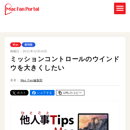
Mac
便利技
掲載日：
2011年12月14日
ミッションコントロールのウインド
ウを大きくしたい
著者：
Mac Fan編集部
ポスト
シェアする
URLのコピー