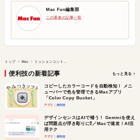
Mac Fan編集部
この著者の記事一覧
トップ
Mac
ミッションコントロールのウインドウを大きくしたい
便利技の新着記事
もっと見る
コピーしたカラーコードを自動検知！ メニ
ューバーで色を管理できるMacアプリ
「Color Copy Bucket」
アプリ
便利技
デザインセンスはAIで補う！ Geminiを使え
ば問題点が浮き彫りに⁉︎／Macで速攻！AI活
用テク
アプリ
便利技