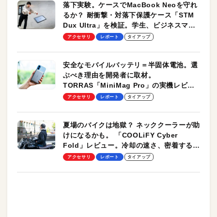
落下実験。ケースでMacBook Neoを守れ
るか？ 耐衝撃・対落下保護ケース「STM
Dux Ultra」を検証。学生、ビジネスマン
のモバイルユースに最適！
アクセサリ
レポート
タイアップ
安全なモバイルバッテリ＝半固体電池。選
ぶべき理由を開発者に取材。
TORRAS「MiniMag Pro」の実機レビュ
ーも
アクセサリ
レポート
タイアップ
夏場のバイクは地獄？ ネッククーラーが助
けになるかも。 「COOLiFY Cyber
Fold」レビュー。冷却の速さ、密着する冷
却プレート、シンプルな操作性がグッド！
アクセサリ
レポート
タイアップ