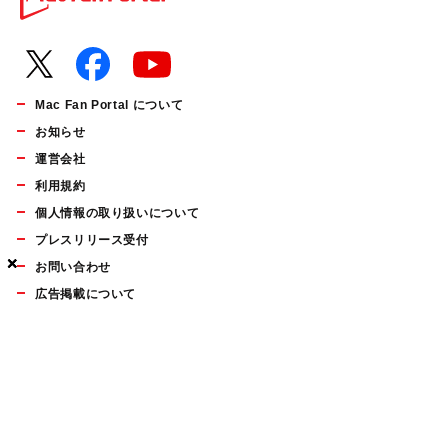
Mac Fan Portal について
お知らせ
運営会社
利用規約
個人情報の取り扱いについて
プレスリリース受付
×
×
×
お問い合わせ
広告掲載について
マイナビBOOKS
Mac Fan Portalの人気記事ランキングやおすすめ記事、編集部
員によるコラムなどをまとめたメールマガジンを毎週金曜日に
配信します。お気軽にご登録ください。