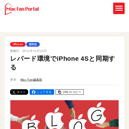
iPhone
便利技
掲載日：
2011年11月24日
レパード環境でiPhone 4Sと同期す
る
著者：
Mac Fan編集部
ポスト
シェアする
URLのコピー