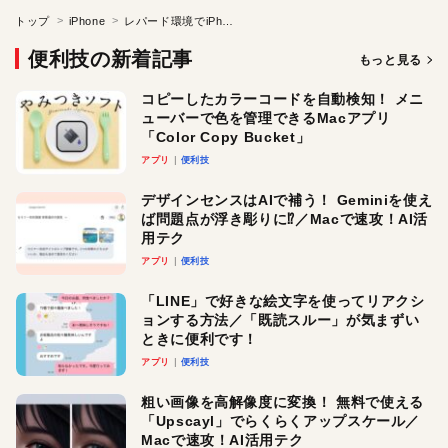
トップ
iPhone
レパード環境でiPhone 4Sと同期する
便利技の新着記事
もっと見る
コピーしたカラーコードを自動検知！ メニ
ューバーで色を管理できるMacアプリ
「Color Copy Bucket」
アプリ
便利技
デザインセンスはAIで補う！ Geminiを使え
ば問題点が浮き彫りに⁉︎／Macで速攻！AI活
用テク
アプリ
便利技
「LINE」で好きな絵文字を使ってリアクシ
ョンする方法／「既読スルー」が気まずい
ときに便利です！
アプリ
便利技
粗い画像を高解像度に変換！ 無料で使える
「Upscayl」でらくらくアップスケール／
Macで速攻！AI活用テク