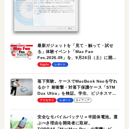
最新ガジェットを「見て・触って・試せ
る」体験イベント「Mac Fan
Fes.2026.09」を、9月26日（土）に開催
します！
Apple
レポート
落下実験。ケースでMacBook Neoを守れ
るか？ 耐衝撃・対落下保護ケース「STM
Dux Ultra」を検証。学生、ビジネスマン
のモバイルユースに最適！
アクセサリ
レポート
タイアップ
安全なモバイルバッテリ＝半固体電池。選
ぶべき理由を開発者に取材。