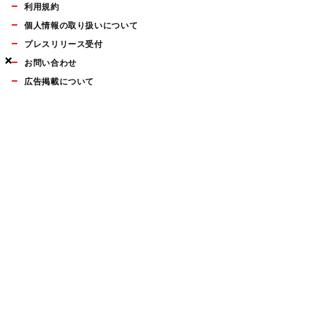
利用規約
個人情報の取り扱いについて
プレスリリース受付
×
×
×
お問い合わせ
広告掲載について
マイナビBOOKS
Mac Fan Portalの人気記事ランキングやおすすめ記事、編集部
員によるコラムなどをまとめたメールマガジンを毎週金曜日に
配信します。お気軽にご登録ください。
Mac Fan メールマガジン
無料登録はこちら
Copyright © Mynavi Publishing Corporation