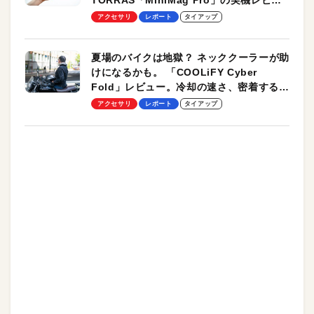
TORRAS「MiniMag Pro」の実機レビュ
ーも
アクセサリ
レポート
タイアップ
夏場のバイクは地獄？ ネッククーラーが助
けになるかも。 「COOLiFY Cyber
Fold」レビュー。冷却の速さ、密着する冷
却プレート、シンプルな操作性がグッド！
アクセサリ
レポート
タイアップ