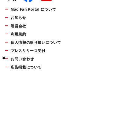
Mac Fan Portal について
お知らせ
運営会社
利用規約
個人情報の取り扱いについて
プレスリリース受付
×
×
×
お問い合わせ
広告掲載について
マイナビBOOKS
Mac Fan Portalの人気記事ランキングやおすすめ記事、編集部
員によるコラムなどをまとめたメールマガジンを毎週金曜日に
配信します。お気軽にご登録ください。
Mac Fan メールマガジン