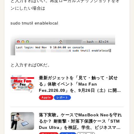
と入力すればいい。再度ローカルスナップショットをオ
ンにしたい場合は
sudo tmutil enablelocal
と入力すればOKだ。
最新ガジェットを「見て・触って・試せ
る」体験イベント「Mac Fan
Fes.2026.09」を、9月26日（土）に開催
します！
Apple
レポート
落下実験。ケースでMacBook Neoを守れ
るか？ 耐衝撃・対落下保護ケース「STM
Dux Ultra」を検証。学生、ビジネスマン
のモバイルユースに最適！