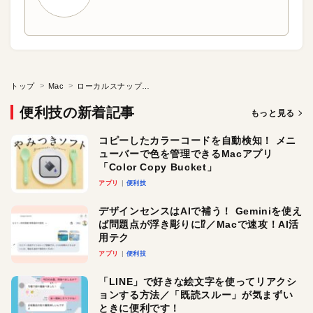
トップ
Mac
ローカルスナップショットをオフにする
便利技の新着記事
もっと見る
コピーしたカラーコードを自動検知！ メニ
ューバーで色を管理できるMacアプリ
「Color Copy Bucket」
アプリ
便利技
デザインセンスはAIで補う！ Geminiを使え
ば問題点が浮き彫りに⁉︎／Macで速攻！AI活
用テク
アプリ
便利技
「LINE」で好きな絵文字を使ってリアクシ
ョンする方法／「既読スルー」が気まずい
ときに便利です！