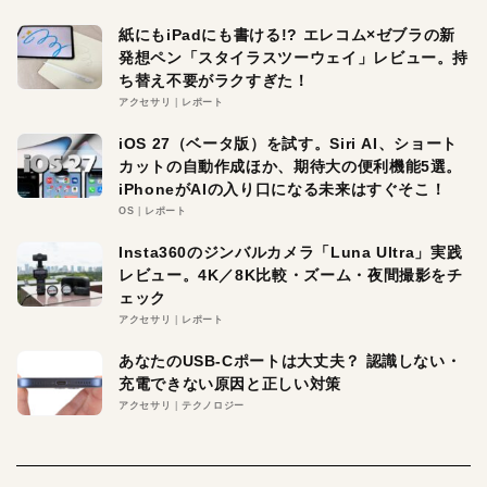
紙にもiPadにも書ける!? エレコム×ゼブラの新
発想ペン「スタイラスツーウェイ」レビュー。持
ち替え不要がラクすぎた！
アクセサリ
レポート
iOS 27（ベータ版）を試す。Siri AI、ショート
カットの自動作成ほか、期待大の便利機能5選。
iPhoneがAIの入り口になる未来はすぐそこ！
OS
レポート
Insta360のジンバルカメラ「Luna Ultra」実践
レビュー。4K／8K比較・ズーム・夜間撮影をチ
ェック
アクセサリ
レポート
あなたのUSB-Cポートは大丈夫？ 認識しない・
充電できない原因と正しい対策
アクセサリ
テクノロジー