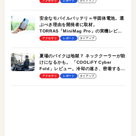
アクセサリ
レポート
タイアップ
安全なモバイルバッテリ＝半固体電池。選
ぶべき理由を開発者に取材。
TORRAS「MiniMag Pro」の実機レビュ
ーも
アクセサリ
レポート
タイアップ
夏場のバイクは地獄？ ネッククーラーが助
けになるかも。 「COOLiFY Cyber
Fold」レビュー。冷却の速さ、密着する冷
却プレート、シンプルな操作性がグッド！
アクセサリ
レポート
タイアップ