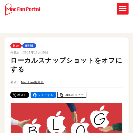
Mac
便利技
掲載日：
2011年11月10日
ローカルスナップショットをオフに
する
著者：
Mac Fan編集部
ポスト
シェアする
URLのコピー