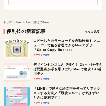
トップ
Mac
Lionに備えてPowerPCソフトを調べよう
便利技の新着記事
もっと見る
コピーしたカラーコードを自動検知！ メニ
ューバーで色を管理できるMacアプリ
「Color Copy Bucket」
アプリ
便利技
デザインセンスはAIで補う！ Geminiを使え
ば問題点が浮き彫りに⁉︎／Macで速攻！AI活
用テク
アプリ
便利技
「LINE」で好きな絵文字を使ってリアクシ
ョンする方法／「既読スルー」が気まずい
ときに便利です！
アプリ
便利技