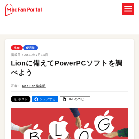
Mac
便利技
掲載日：
2011年7月14日
Lionに備えてPowerPCソフトを調
べよう
著者：
Mac Fan編集部
ポスト
シェアする
URLのコピー