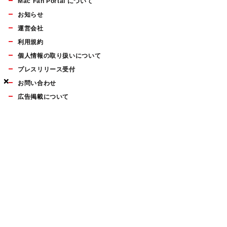
Mac Fan Portal について
お知らせ
運営会社
利用規約
個人情報の取り扱いについて
プレスリリース受付
×
×
×
お問い合わせ
広告掲載について
マイナビBOOKS
Mac Fan Portalの人気記事ランキングやおすすめ記事、編集部
員によるコラムなどをまとめたメールマガジンを毎週金曜日に
配信します。お気軽にご登録ください。
Mac Fan メールマガジン
無料登録はこちら