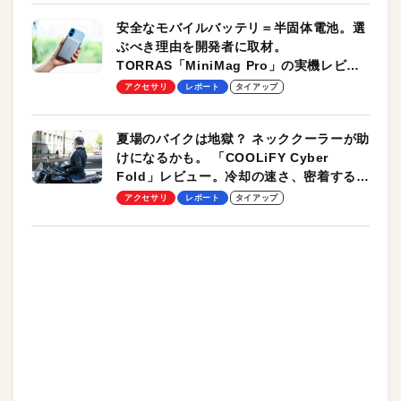
安全なモバイルバッテリ＝半固体電池。選
ぶべき理由を開発者に取材。
TORRAS「MiniMag Pro」の実機レビュ
ーも
アクセサリ
レポート
タイアップ
夏場のバイクは地獄？ ネッククーラーが助
けになるかも。 「COOLiFY Cyber
Fold」レビュー。冷却の速さ、密着する冷
却プレート、シンプルな操作性がグッド！
アクセサリ
レポート
タイアップ