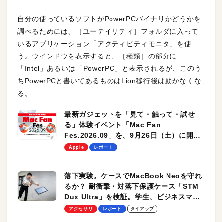
自分の使っているソフトがPowerPCバイナリかどうかを
調べるためには、［ユーテイリティ］フォルダに入って
いるアプリケーション「アクティビティモニタ」を使
う。ウインドウを表示すると、［種類］の部分に
「Intel」あるいは「PowerPC」と表示されるが、このう
ちPowerPCと書いてあるものはLion移行後は動かなくな
る。
最新ガジェットを「見て・触って・試せ
る」体験イベント「Mac Fan
Fes.2026.09」を、9月26日（土）に開催
します！
Apple
レポート
落下実験。ケースでMacBook Neoを守れ
るか？ 耐衝撃・対落下保護ケース「STM
Dux Ultra」を検証。学生、ビジネスマン
のモバイルユースに最適！
アクセサリ
レポート
タイアップ