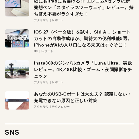
紙にもiPadにも書ける!? エレコム×ゼブラの新
発想ペン「スタイラスツーウェイ」レビュー。持
ち替え不要がラクすぎた！
アクセサリ
レポート
iOS 27（ベータ版）を試す。Siri AI、ショート
カットの自動作成ほか、期待大の便利機能5選。
iPhoneがAIの入り口になる未来はすぐそこ！
OS
レポート
Insta360のジンバルカメラ「Luna Ultra」実践
レビュー。4K／8K比較・ズーム・夜間撮影をチ
ェック
アクセサリ
レポート
あなたのUSB-Cポートは大丈夫？ 認識しない・
充電できない原因と正しい対策
アクセサリ
テクノロジー
SNS