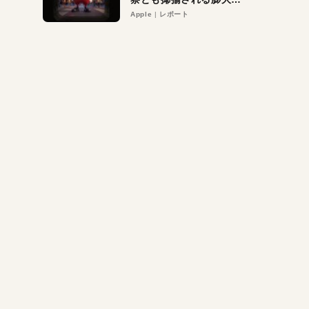
異議申し立て。対象は非
Apple
レポート
営利団体や公益団体も。
Appleロゴを“過剰”に守
る理由とは