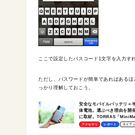
ここで設定したパスコード1文字を入力す
ただし、パスワードが簡単であればあるほ
っかり理解しておこう。
安全なモバイルバッテリ＝
体電池。選ぶべき理由を開
に取材。TORRAS「MiniM
Pro」の実機レビューも
アクセサリ
レポート
タイア