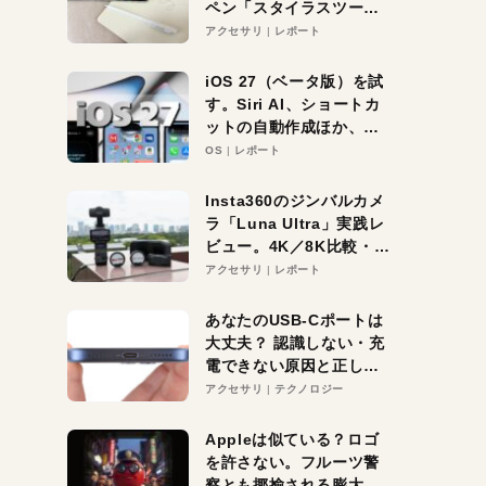
ペン「スタイラスツーウ
ェイ」レビュー。持ち替
アクセサリ
レポート
え不要がラクすぎた！
iOS 27（ベータ版）を試
す。Siri AI、ショートカ
ットの自動作成ほか、期
待大の便利機能5選。
OS
レポート
iPhoneがAIの入り口にな
る未来はすぐそこ！
Insta360のジンバルカメ
ラ「Luna Ultra」実践レ
ビュー。4K／8K比較・ズ
ーム・夜間撮影をチェッ
アクセサリ
レポート
ク
あなたのUSB-Cポートは
大丈夫？ 認識しない・充
電できない原因と正しい
対策
アクセサリ
テクノロジー
Appleは似ている？ロゴ
を許さない。フルーツ警
察とも揶揄される膨大な