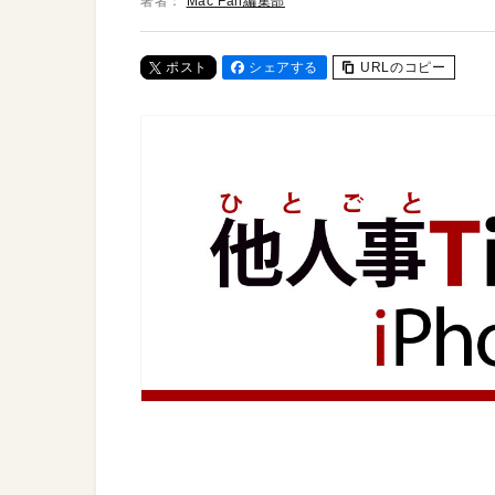
著者：
Mac Fan編集部
ポスト
シェアする
URLのコピー