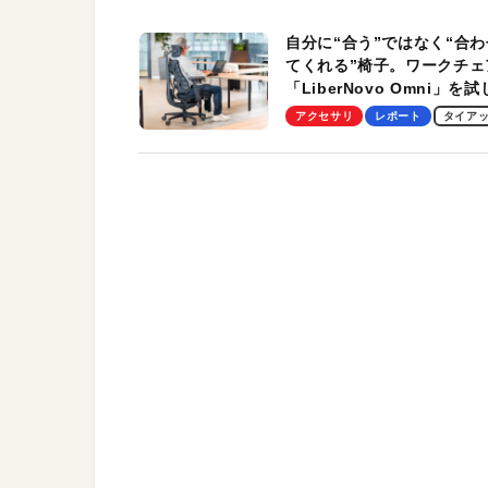
自分に“合う”ではなく“合わ
てくれる”椅子。ワークチェ
「LiberNovo Omni」を
わかったその魅力。まさか
アクセサリ
レポート
タイア
トレッチ機能も搭載