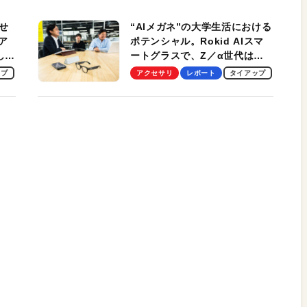
性がグッド！
せ
“AIメガネ”の大学生活における
ア
ポテンシャル。Rokid AIスマ
試して
ートグラスで、Z／α世代は何
のス
を見る？ 現役学生起業家、そ
ップ
アクセサリ
レポート
タイアップ
して教授による体験会レポート
【PR】