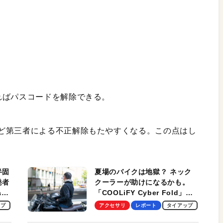
ればパスコードを解除できる。
ど第三者による不正解除もたやすくなる。この点はし
半固
夏場のバイクは地獄？ ネック
発者
クーラーが助けになるかも。
ag
「COOLiFY Cyber Fold」レ
ビュー。冷却の速さ、密着する
ップ
アクセサリ
レポート
タイアップ
冷却プレート、シンプルな操作