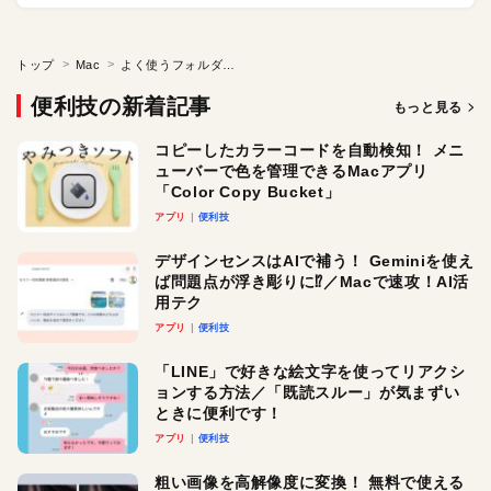
トップ
Mac
よく使うフォルダをワンアクションで呼び出したい
便利技の新着記事
もっと見る
コピーしたカラーコードを自動検知！ メニ
ューバーで色を管理できるMacアプリ
「Color Copy Bucket」
アプリ
便利技
デザインセンスはAIで補う！ Geminiを使え
ば問題点が浮き彫りに⁉︎／Macで速攻！AI活
用テク
アプリ
便利技
「LINE」で好きな絵文字を使ってリアクシ
ョンする方法／「既読スルー」が気まずい
ときに便利です！
アプリ
便利技
粗い画像を高解像度に変換！ 無料で使える