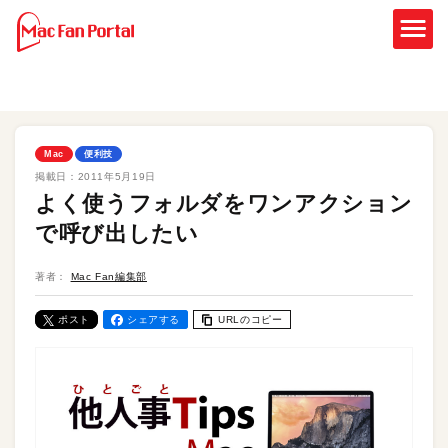
Mac
便利技
掲載日：
2011年5月19日
よく使うフォルダをワンアクション
で呼び出したい
著者：
Mac Fan編集部
ポスト
シェアする
URLのコピー