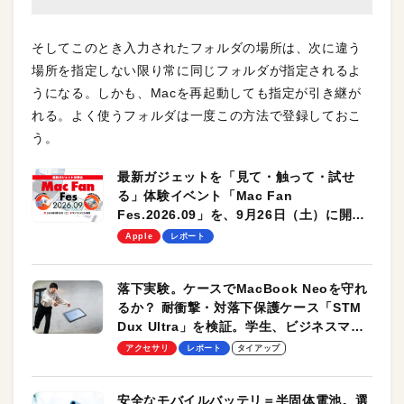
そしてこのとき入力されたフォルダの場所は、次に違う
場所を指定しない限り常に同じフォルダが指定されるよ
うになる。しかも、Macを再起動しても指定が引き継が
れる。よく使うフォルダは一度この方法で登録しておこ
う。
最新ガジェットを「見て・触って・試せ
る」体験イベント「Mac Fan
Fes.2026.09」を、9月26日（土）に開催
します！
Apple
レポート
落下実験。ケースでMacBook Neoを守れ
るか？ 耐衝撃・対落下保護ケース「STM
Dux Ultra」を検証。学生、ビジネスマン
のモバイルユースに最適！
アクセサリ
レポート
タイアップ
安全なモバイルバッテリ＝半固体電池。選