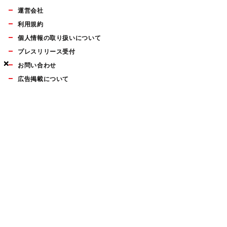
運営会社
利用規約
個人情報の取り扱いについて
プレスリリース受付
×
×
×
お問い合わせ
広告掲載について
マイナビBOOKS
Mac Fan Portalの人気記事ランキングやおすすめ記事、編集部
員によるコラムなどをまとめたメールマガジンを毎週金曜日に
配信します。お気軽にご登録ください。
Mac Fan メールマガジン
無料登録はこちら