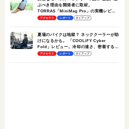
ぶべき理由を開発者に取材。
TORRAS「MiniMag Pro」の実機レビュ
ーも
アクセサリ
レポート
タイアップ
夏場のバイクは地獄？ ネッククーラーが助
けになるかも。 「COOLiFY Cyber
Fold」レビュー。冷却の速さ、密着する冷
却プレート、シンプルな操作性がグッド！
アクセサリ
レポート
タイアップ