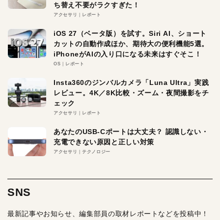
ち替え不要がラクすぎた！
アクセサリ
レポート
iOS 27（ベータ版）を試す。Siri AI、ショート
カットの自動作成ほか、期待大の便利機能5選。
iPhoneがAIの入り口になる未来はすぐそこ！
OS
レポート
Insta360のジンバルカメラ「Luna Ultra」実践
レビュー。4K／8K比較・ズーム・夜間撮影をチ
ェック
アクセサリ
レポート
あなたのUSB-Cポートは大丈夫？ 認識しない・
充電できない原因と正しい対策
アクセサリ
テクノロジー
SNS
最新記事やお知らせ、編集部員の取材レポートなどを投稿中！