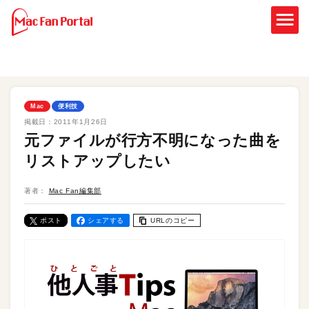
Mac
便利技
掲載日：
2011年1月26日
元ファイルが行方不明になった曲を
リストアップしたい
著者：
Mac Fan編集部
ポスト
シェアする
URLのコピー