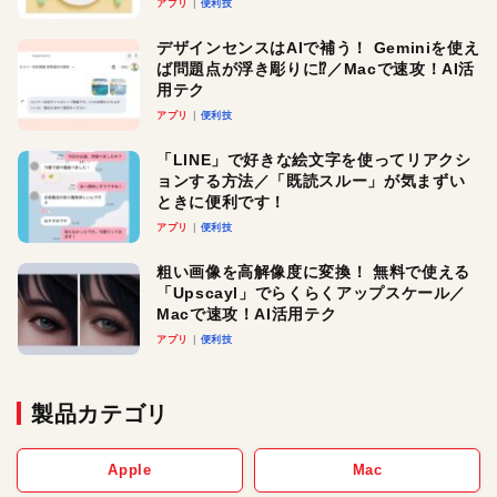
アプリ
便利技
デザインセンスはAIで補う！ Geminiを使え
ば問題点が浮き彫りに⁉︎／Macで速攻！AI活
用テク
アプリ
便利技
「LINE」で好きな絵文字を使ってリアクシ
ョンする方法／「既読スルー」が気まずい
ときに便利です！
アプリ
便利技
粗い画像を高解像度に変換！ 無料で使える
「Upscayl」でらくらくアップスケール／
Macで速攻！AI活用テク
アプリ
便利技
製品カテゴリ
Apple
Mac