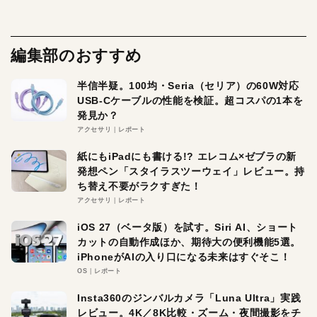
編集部のおすすめ
半信半疑。100均・Seria（セリア）の60W対応
USB-Cケーブルの性能を検証。超コスパの1本を
発見か？
アクセサリ
レポート
紙にもiPadにも書ける!? エレコム×ゼブラの新
発想ペン「スタイラスツーウェイ」レビュー。持
ち替え不要がラクすぎた！
アクセサリ
レポート
iOS 27（ベータ版）を試す。Siri AI、ショート
カットの自動作成ほか、期待大の便利機能5選。
iPhoneがAIの入り口になる未来はすぐそこ！
OS
レポート
Insta360のジンバルカメラ「Luna Ultra」実践
レビュー。4K／8K比較・ズーム・夜間撮影をチ