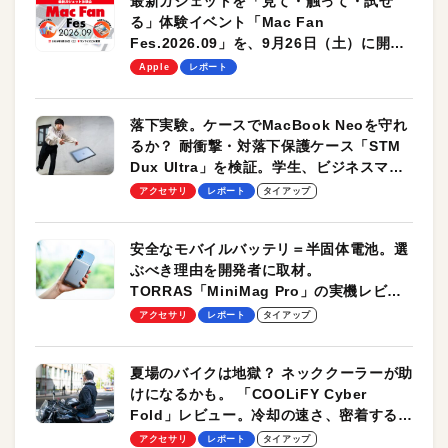
最新ガジェットを「見て・触って・試せ
る」体験イベント「Mac Fan
Fes.2026.09」を、9月26日（土）に開催
します！
Apple
レポート
落下実験。ケースでMacBook Neoを守れ
るか？ 耐衝撃・対落下保護ケース「STM
Dux Ultra」を検証。学生、ビジネスマン
のモバイルユースに最適！
アクセサリ
レポート
タイアップ
安全なモバイルバッテリ＝半固体電池。選
ぶべき理由を開発者に取材。
TORRAS「MiniMag Pro」の実機レビュ
ーも
アクセサリ
レポート
タイアップ
夏場のバイクは地獄？ ネッククーラーが助
けになるかも。 「COOLiFY Cyber
Fold」レビュー。冷却の速さ、密着する冷
却プレート、シンプルな操作性がグッド！
アクセサリ
レポート
タイアップ