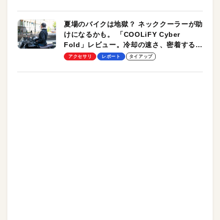
夏場のバイクは地獄？ ネッククーラーが助
けになるかも。 「COOLiFY Cyber
Fold」レビュー。冷却の速さ、密着する冷
却プレート、シンプルな操作性がグッド！
アクセサリ
レポート
タイアップ