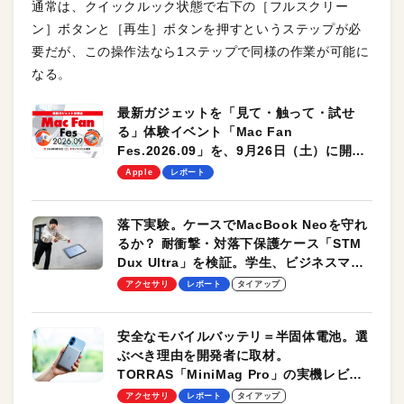
通常は、クイックルック状態で右下の［フルスクリー
ン］ボタンと［再生］ボタンを押すというステップが必
要だが、この操作法なら1ステップで同様の作業が可能に
なる。
最新ガジェットを「見て・触って・試せ
る」体験イベント「Mac Fan
Fes.2026.09」を、9月26日（土）に開催
します！
Apple
レポート
落下実験。ケースでMacBook Neoを守れ
るか？ 耐衝撃・対落下保護ケース「STM
Dux Ultra」を検証。学生、ビジネスマン
のモバイルユースに最適！
アクセサリ
レポート
タイアップ
安全なモバイルバッテリ＝半固体電池。選
ぶべき理由を開発者に取材。
TORRAS「MiniMag Pro」の実機レビュ
ーも
アクセサリ
レポート
タイアップ