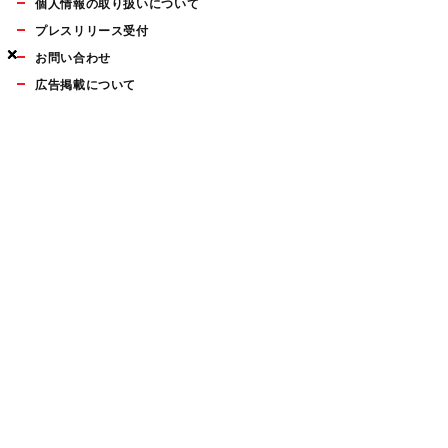
個人情報の取り扱いについて
プレスリリース受付
×
×
×
お問い合わせ
広告掲載について
マイナビBOOKS
Mac Fan Portalの人気記事ランキングやおすすめ記事、編集部
員によるコラムなどをまとめたメールマガジンを毎週金曜日に
配信します。お気軽にご登録ください。
Mac Fan メールマガジン
無料登録はこちら
Copyright © Mynavi Publishing Corporation