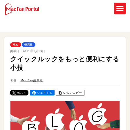
Mac
便利技
掲載日：
2011年1月19日
クイックルックをもっと便利にする
小技
著者：
Mac Fan編集部
ポスト
シェアする
URLのコピー