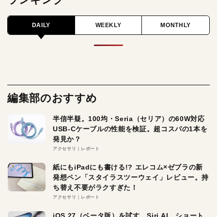
DAILY
WEEKLY
MONTHLY
編集部のおすすめ
半信半疑。100均・Seria（セリア）の60W対応
USB-Cケーブルの性能を検証。超コスパの1本を
発見か？
アクセサリ
レポート
紙にもiPadにも書ける!? エレコム×ゼブラの新
発想ペン「スタイラスツーウェイ」レビュー。持
ち替え不要がラクすぎた！
アクセサリ
レポート
iOS 27（ベータ版）を試す。Siri AI、ショート