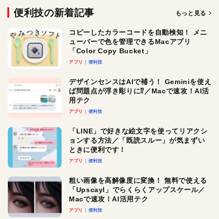
便利技の新着記事
もっと見る
コピーしたカラーコードを自動検知！ メニ
ューバーで色を管理できるMacアプリ
「Color Copy Bucket」
アプリ
便利技
デザインセンスはAIで補う！ Geminiを使え
ば問題点が浮き彫りに⁉︎／Macで速攻！AI活
用テク
アプリ
便利技
「LINE」で好きな絵文字を使ってリアクシ
ョンする方法／「既読スルー」が気まずい
ときに便利です！
アプリ
便利技
粗い画像を高解像度に変換！ 無料で使える
「Upscayl」でらくらくアップスケール／
Macで速攻！AI活用テク
アプリ
便利技