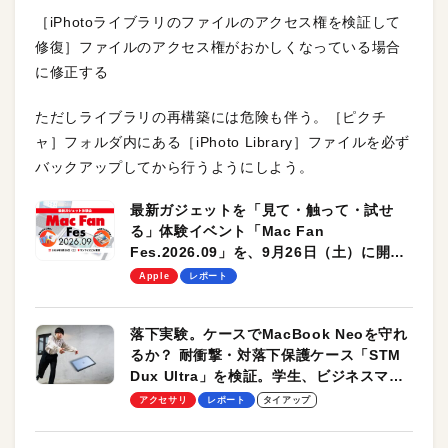
［iPhotoライブラリのファイルのアクセス権を検証して
修復］ファイルのアクセス権がおかしくなっている場合
に修正する
ただしライブラリの再構築には危険も伴う。［ピクチ
ャ］フォルダ内にある［iPhoto Library］ファイルを必ず
バックアップしてから行うようにしよう。
最新ガジェットを「見て・触って・試せ
る」体験イベント「Mac Fan
Fes.2026.09」を、9月26日（土）に開催
します！
Apple
レポート
落下実験。ケースでMacBook Neoを守れ
るか？ 耐衝撃・対落下保護ケース「STM
Dux Ultra」を検証。学生、ビジネスマン
のモバイルユースに最適！
アクセサリ
レポート
タイアップ