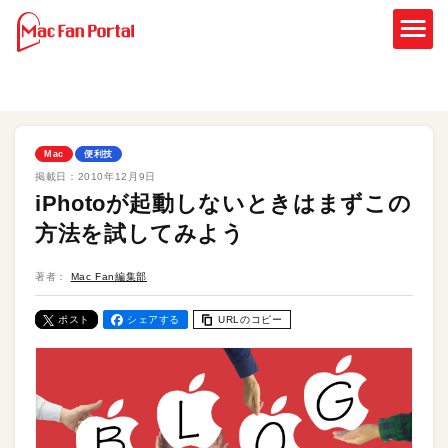
Mac
便利技
掲載日：
2010年12月9日
iPhotoが起動しないときはまずこの
方法を試してみよう
著者：
Mac Fan編集部
ポスト
シェアする
URLのコピー