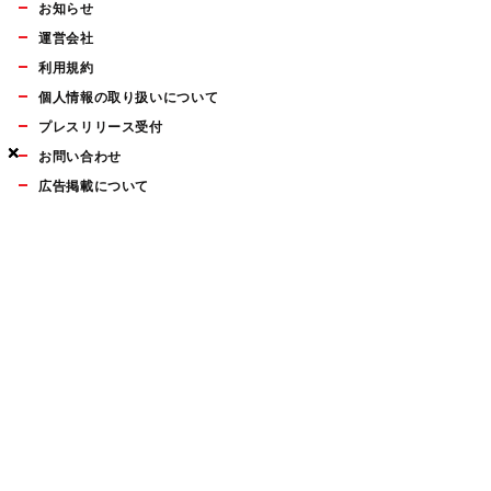
お知らせ
運営会社
利用規約
個人情報の取り扱いについて
プレスリリース受付
×
×
×
お問い合わせ
広告掲載について
マイナビBOOKS
Mac Fan Portalの人気記事ランキングやおすすめ記事、編集部
員によるコラムなどをまとめたメールマガジンを毎週金曜日に
配信します。お気軽にご登録ください。
Mac Fan メールマガジン
無料登録はこちら