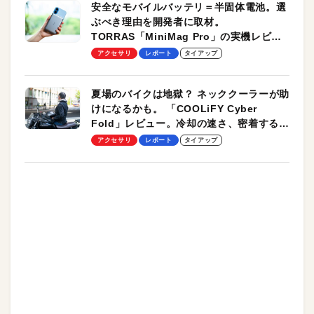
安全なモバイルバッテリ＝半固体電池。選
ぶべき理由を開発者に取材。
TORRAS「MiniMag Pro」の実機レビュ
ーも
アクセサリ
レポート
タイアップ
夏場のバイクは地獄？ ネッククーラーが助
けになるかも。 「COOLiFY Cyber
Fold」レビュー。冷却の速さ、密着する冷
却プレート、シンプルな操作性がグッド！
アクセサリ
レポート
タイアップ