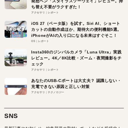
発想ペン「スタイラスツーウェイ」レビュー。持
ち替え不要がラクすぎた！
アクセサリ
レポート
iOS 27（ベータ版）を試す。Siri AI、ショート
カットの自動作成ほか、期待大の便利機能5選。
iPhoneがAIの入り口になる未来はすぐそこ！
OS
レポート
Insta360のジンバルカメラ「Luna Ultra」実践
レビュー。4K／8K比較・ズーム・夜間撮影をチ
ェック
アクセサリ
レポート
あなたのUSB-Cポートは大丈夫？ 認識しない・
充電できない原因と正しい対策
アクセサリ
テクノロジー
SNS