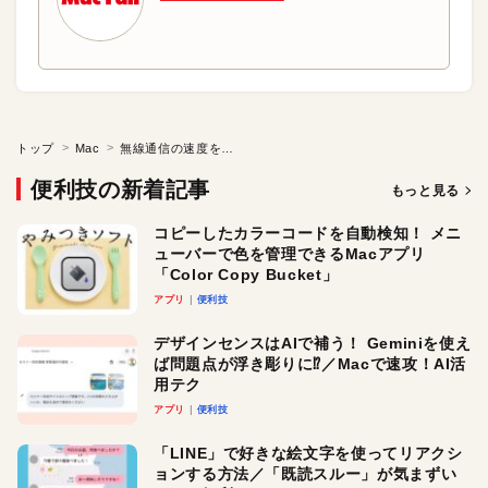
トップ
Mac
無線通信の速度を簡単に確認する方法
便利技の新着記事
もっと見る
コピーしたカラーコードを自動検知！ メニ
ューバーで色を管理できるMacアプリ
「Color Copy Bucket」
アプリ
便利技
デザインセンスはAIで補う！ Geminiを使え
ば問題点が浮き彫りに⁉︎／Macで速攻！AI活
用テク
アプリ
便利技
「LINE」で好きな絵文字を使ってリアクシ
ョンする方法／「既読スルー」が気まずい