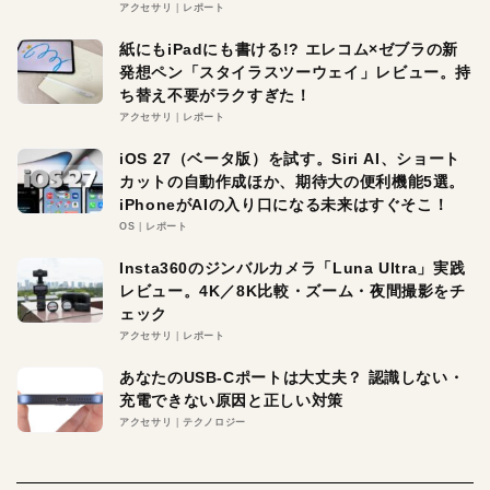
アクセサリ
レポート
紙にもiPadにも書ける!? エレコム×ゼブラの新
発想ペン「スタイラスツーウェイ」レビュー。持
ち替え不要がラクすぎた！
アクセサリ
レポート
iOS 27（ベータ版）を試す。Siri AI、ショート
カットの自動作成ほか、期待大の便利機能5選。
iPhoneがAIの入り口になる未来はすぐそこ！
OS
レポート
Insta360のジンバルカメラ「Luna Ultra」実践
レビュー。4K／8K比較・ズーム・夜間撮影をチ
ェック
アクセサリ
レポート
あなたのUSB-Cポートは大丈夫？ 認識しない・
充電できない原因と正しい対策
アクセサリ
テクノロジー