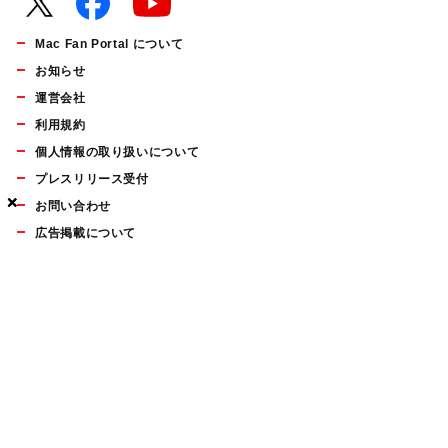
Mac Fan Portal について
お知らせ
運営会社
利用規約
個人情報の取り扱いについて
プレスリリース受付
×
×
×
お問い合わせ
広告掲載について
マイナビBOOKS
Mac Fan Portalの人気記事ランキングやおすすめ記事、編集部
員によるコラムなどをまとめたメールマガジンを毎週金曜日に
配信します。お気軽にご登録ください。
Mac Fan メールマガジン