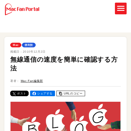
Mac
便利技
掲載日：
2010年12月2日
無線通信の速度を簡単に確認する方
法
著者：
Mac Fan編集部
ポスト
シェアする
URLのコピー