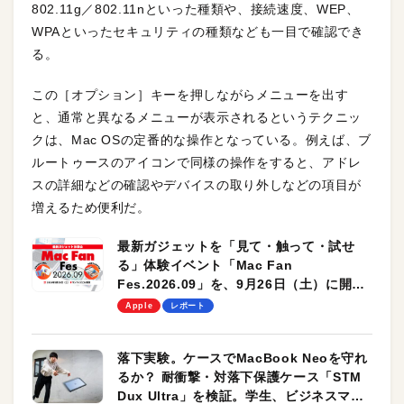
802.11g／802.11nといった種類や、接続速度、WEP、
WPAといったセキュリティの種類なども一目で確認でき
る。
この［オプション］キーを押しながらメニューを出す
と、通常と異なるメニューが表示されるというテクニッ
クは、Mac OSの定番的な操作となっている。例えば、ブ
ルートゥースのアイコンで同様の操作をすると、アドレ
スの詳細などの確認やデバイスの取り外しなどの項目が
増えるため便利だ。
最新ガジェットを「見て・触って・試せ
る」体験イベント「Mac Fan
Fes.2026.09」を、9月26日（土）に開催
します！
Apple
レポート
落下実験。ケースでMacBook Neoを守れ
るか？ 耐衝撃・対落下保護ケース「STM
Dux Ultra」を検証。学生、ビジネスマン