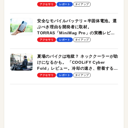
のモバイルユースに最適！
アクセサリ
レポート
タイアップ
安全なモバイルバッテリ＝半固体電池。選
ぶべき理由を開発者に取材。
TORRAS「MiniMag Pro」の実機レビュ
ーも
アクセサリ
レポート
タイアップ
夏場のバイクは地獄？ ネッククーラーが助
けになるかも。 「COOLiFY Cyber
Fold」レビュー。冷却の速さ、密着する冷
却プレート、シンプルな操作性がグッド！
アクセサリ
レポート
タイアップ