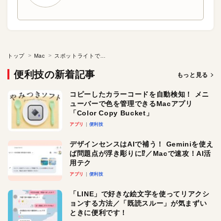
トップ
Mac
スポットライトで検索されたくないファイルの隠し方
便利技の新着記事
もっと見る
コピーしたカラーコードを自動検知！ メニ
ューバーで色を管理できるMacアプリ
「Color Copy Bucket」
アプリ
便利技
デザインセンスはAIで補う！ Geminiを使え
ば問題点が浮き彫りに⁉︎／Macで速攻！AI活
用テク
アプリ
便利技
「LINE」で好きな絵文字を使ってリアクシ
ョンする方法／「既読スルー」が気まずい
ときに便利です！