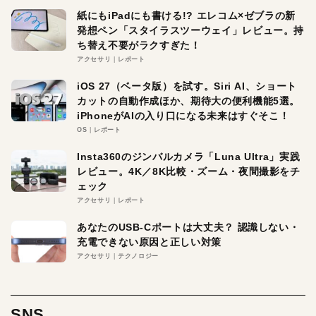
紙にもiPadにも書ける!? エレコム×ゼブラの新
発想ペン「スタイラスツーウェイ」レビュー。持
ち替え不要がラクすぎた！
アクセサリ
レポート
iOS 27（ベータ版）を試す。Siri AI、ショート
カットの自動作成ほか、期待大の便利機能5選。
iPhoneがAIの入り口になる未来はすぐそこ！
OS
レポート
Insta360のジンバルカメラ「Luna Ultra」実践
レビュー。4K／8K比較・ズーム・夜間撮影をチ
ェック
アクセサリ
レポート
あなたのUSB-Cポートは大丈夫？ 認識しない・
充電できない原因と正しい対策
アクセサリ
テクノロジー
SNS