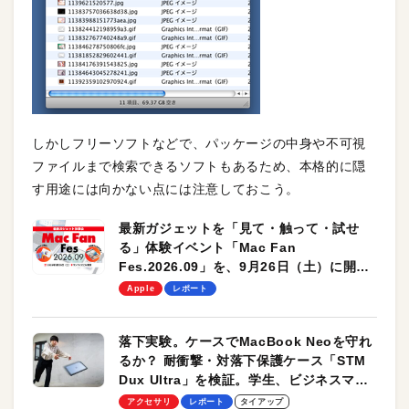
しかしフリーソフトなどで、パッケージの中身や不可視
ファイルまで検索できるソフトもあるため、本格的に隠
す用途には向かない点には注意しておこう。
最新ガジェットを「見て・触って・試せ
る」体験イベント「Mac Fan
Fes.2026.09」を、9月26日（土）に開催
します！
Apple
レポート
落下実験。ケースでMacBook Neoを守れ
るか？ 耐衝撃・対落下保護ケース「STM
Dux Ultra」を検証。学生、ビジネスマン
のモバイルユースに最適！
アクセサリ
レポート
タイアップ