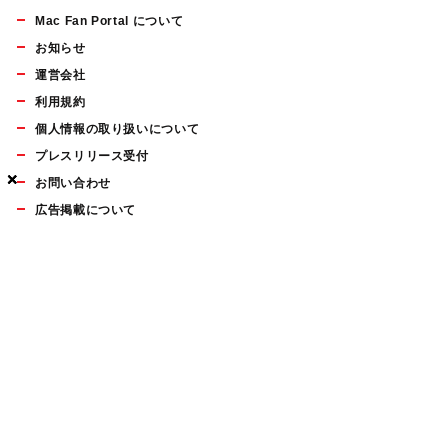
Mac Fan Portal について
お知らせ
運営会社
利用規約
個人情報の取り扱いについて
プレスリリース受付
×
×
×
お問い合わせ
広告掲載について
マイナビBOOKS
Mac Fan Portalの人気記事ランキングやおすすめ記事、編集部
員によるコラムなどをまとめたメールマガジンを毎週金曜日に
配信します。お気軽にご登録ください。
Mac Fan メールマガジン