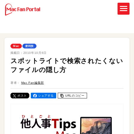
Mac
便利技
掲載日：
2010年10月6日
スポットライトで検索されたくない
ファイルの隠し方
著者：
Mac Fan編集部
ポスト
シェアする
URLのコピー