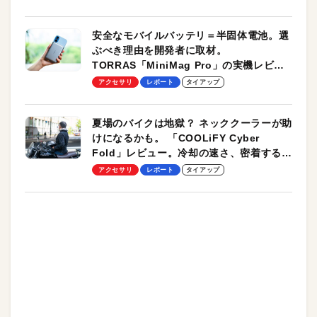
安全なモバイルバッテリ＝半固体電池。選
ぶべき理由を開発者に取材。
TORRAS「MiniMag Pro」の実機レビュ
ーも
アクセサリ
レポート
タイアップ
夏場のバイクは地獄？ ネッククーラーが助
けになるかも。 「COOLiFY Cyber
Fold」レビュー。冷却の速さ、密着する冷
却プレート、シンプルな操作性がグッド！
アクセサリ
レポート
タイアップ