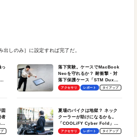
み出しのみ］に設定すれば完了だ。
触っ
落下実験。ケースでMacBook
Neoを守れるか？ 耐衝撃・対
落下保護ケース「STM Dux
しま
Ultra」を検証。学生、ビジネ
アクセサリ
レポート
タイアップ
スマンのモバイルユースに最
適！
半固
夏場のバイクは地獄？ ネック
発者
クーラーが助けになるかも。
ag
「COOLiFY Cyber Fold」レ
ビュー。冷却の速さ、密着する
ップ
アクセサリ
レポート
タイアップ
冷却プレート、シンプルな操作