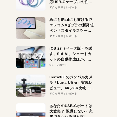
応USB-Cケーブルの性能
を検証。超コスパの1本を
アクセサリ
レポート
発見か？
紙にもiPadにも書ける!?
エレコム×ゼブラの新発想
ペン「スタイラスツーウ
ェイ」レビュー。持ち替
アクセサリ
レポート
え不要がラクすぎた！
iOS 27（ベータ版）を試
す。Siri AI、ショートカ
ットの自動作成ほか、期
待大の便利機能5選。
OS
レポート
iPhoneがAIの入り口にな
る未来はすぐそこ！
Insta360のジンバルカメ
ラ「Luna Ultra」実践レ
ビュー。4K／8K比較・ズ
ーム・夜間撮影をチェッ
アクセサリ
レポート
ク
あなたのUSB-Cポートは
大丈夫？ 認識しない・充
電できない原因と正しい