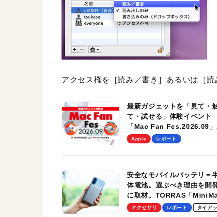
アクセス権を［読み／書き］あるいは［読
最新ガジェットを「見て・
て・試せる」体験イベント
「Mac Fan Fes.2026.09」
を、9月26日（土）に開催
Apple
レポート
す！
安全なモバイルバッテリ＝
体電池。選ぶべき理由を開
に取材。TORRAS「MiniM
Pro」の実機レビューも
アクセサリ
レポート
タイア