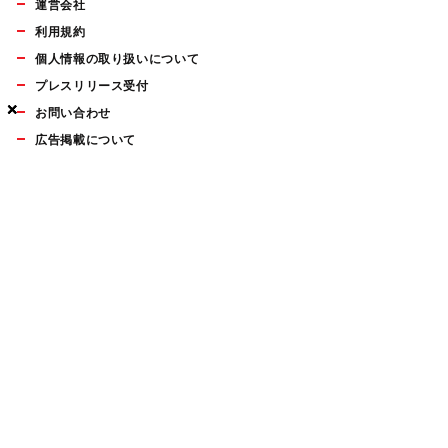
運営会社
利用規約
個人情報の取り扱いについて
プレスリリース受付
×
×
×
お問い合わせ
広告掲載について
マイナビBOOKS
Mac Fan Portalの人気記事ランキングやおすすめ記事、編集部
員によるコラムなどをまとめたメールマガジンを毎週金曜日に
配信します。お気軽にご登録ください。
Mac Fan メールマガジン
無料登録はこちら