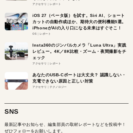
アクセサリ
レポート
iOS 27（ベータ版）を試す。Siri AI、ショート
カットの自動作成ほか、期待大の便利機能5選。
iPhoneがAIの入り口になる未来はすぐそこ！
OS
レポート
Insta360のジンバルカメラ「Luna Ultra」実践
レビュー。4K／8K比較・ズーム・夜間撮影をチ
ェック
アクセサリ
レポート
あなたのUSB-Cポートは大丈夫？ 認識しない・
充電できない原因と正しい対策
アクセサリ
テクノロジー
SNS
最新記事やお知らせ、編集部員の取材レポートなどを投稿中！
ぜひフォローをお願いします。