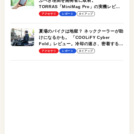
ぶべき理由を開発者に取材。
TORRAS「MiniMag Pro」の実機レビュ
ーも
アクセサリ
レポート
タイアップ
夏場のバイクは地獄？ ネッククーラーが助
けになるかも。 「COOLiFY Cyber
Fold」レビュー。冷却の速さ、密着する冷
却プレート、シンプルな操作性がグッド！
アクセサリ
レポート
タイアップ