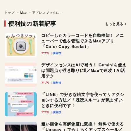
トップ
Mac
アドレスブックにまとめてデータを登録する
便利技の新着記事
もっと見る
コピーしたカラーコードを自動検知！ メニ
ューバーで色を管理できるMacアプリ
「Color Copy Bucket」
アプリ
便利技
デザインセンスはAIで補う！ Geminiを使え
ば問題点が浮き彫りに⁉︎／Macで速攻！AI活
用テク
アプリ
便利技
「LINE」で好きな絵文字を使ってリアクシ
ョンする方法／「既読スルー」が気まずい
ときに便利です！
アプリ
便利技
粗い画像を高解像度に変換！ 無料で使える
「Upscayl」でらくらくアップスケール／