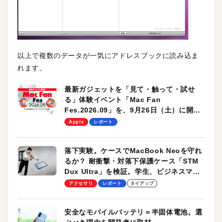
以上で複数のデータが一気にアドレスブックに読み込ま
れます。
最新ガジェットを「見て・触って・試せ
る」体験イベント「Mac Fan
Fes.2026.09」を、9月26日（土）に開催
します！
Apple
レポート
落下実験。ケースでMacBook Neoを守れ
るか？ 耐衝撃・対落下保護ケース「STM
Dux Ultra」を検証。学生、ビジネスマン
のモバイルユースに最適！
アクセサリ
レポート
タイアップ
安全なモバイルバッテリ＝半固体電池。選