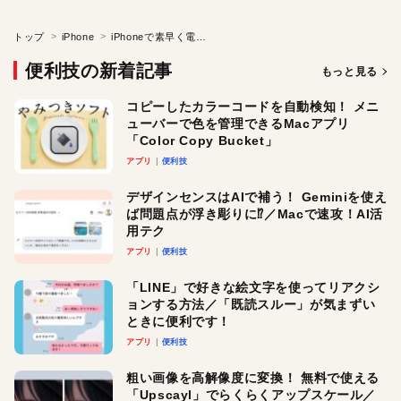
トップ
iPhone
iPhoneで素早く電波をキャッチする
便利技の新着記事
もっと見る
コピーしたカラーコードを自動検知！ メニ
ューバーで色を管理できるMacアプリ
「Color Copy Bucket」
アプリ
便利技
デザインセンスはAIで補う！ Geminiを使え
ば問題点が浮き彫りに⁉︎／Macで速攻！AI活
用テク
アプリ
便利技
「LINE」で好きな絵文字を使ってリアクシ
ョンする方法／「既読スルー」が気まずい
ときに便利です！
アプリ
便利技
粗い画像を高解像度に変換！ 無料で使える
「Upscayl」でらくらくアップスケール／