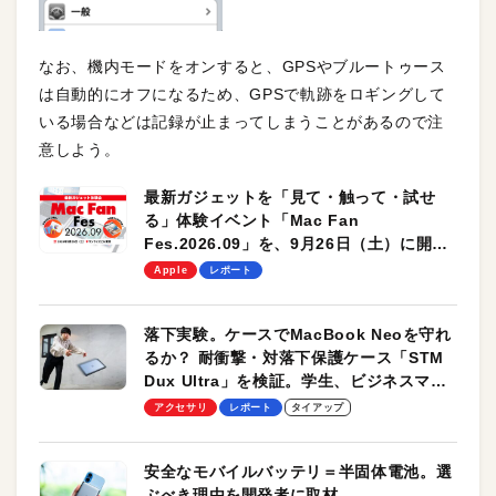
なお、機内モードをオンすると、GPSやブルートゥース
は自動的にオフになるため、GPSで軌跡をロギングして
いる場合などは記録が止まってしまうことがあるので注
意しよう。
最新ガジェットを「見て・触って・試せ
る」体験イベント「Mac Fan
Fes.2026.09」を、9月26日（土）に開催
します！
Apple
レポート
落下実験。ケースでMacBook Neoを守れ
るか？ 耐衝撃・対落下保護ケース「STM
Dux Ultra」を検証。学生、ビジネスマン
のモバイルユースに最適！
アクセサリ
レポート
タイアップ
安全なモバイルバッテリ＝半固体電池。選
ぶべき理由を開発者に取材。