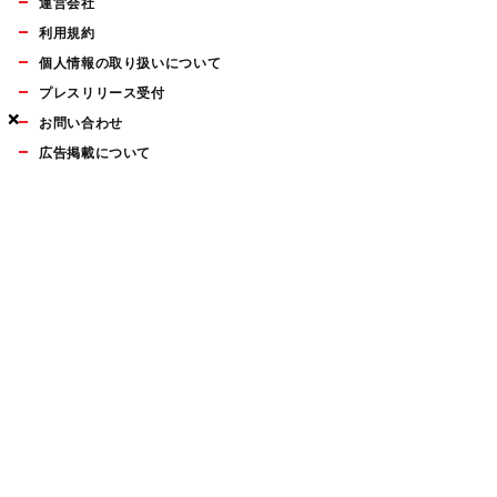
運営会社
利用規約
個人情報の取り扱いについて
プレスリリース受付
×
×
×
お問い合わせ
広告掲載について
マイナビBOOKS
Mac Fan Portalの人気記事ランキングやおすすめ記事、編集部
員によるコラムなどをまとめたメールマガジンを毎週金曜日に
配信します。お気軽にご登録ください。
Mac Fan メールマガジン
無料登録はこちら