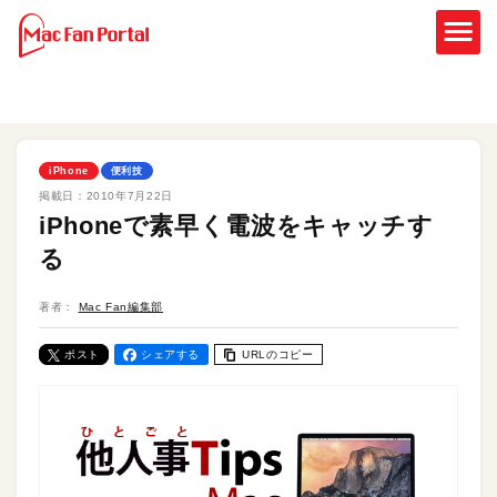
iPhone
便利技
掲載日：
2010年7月22日
iPhoneで素早く電波をキャッチす
る
著者：
Mac Fan編集部
ポスト
シェアする
URLのコピー