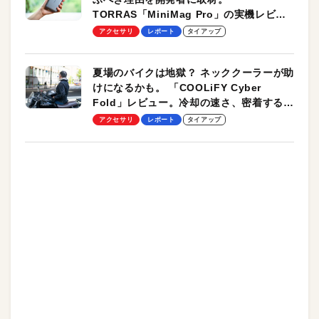
TORRAS「MiniMag Pro」の実機レビュ
ーも
アクセサリ
レポート
タイアップ
夏場のバイクは地獄？ ネッククーラーが助
けになるかも。 「COOLiFY Cyber
Fold」レビュー。冷却の速さ、密着する冷
却プレート、シンプルな操作性がグッド！
アクセサリ
レポート
タイアップ