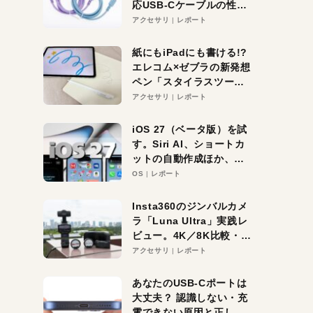
応USB-Cケーブルの性能
を検証。超コスパの1本を
アクセサリ
レポート
発見か？
紙にもiPadにも書ける!?
エレコム×ゼブラの新発想
ペン「スタイラスツーウ
ェイ」レビュー。持ち替
アクセサリ
レポート
え不要がラクすぎた！
iOS 27（ベータ版）を試
す。Siri AI、ショートカ
ットの自動作成ほか、期
待大の便利機能5選。
OS
レポート
iPhoneがAIの入り口にな
る未来はすぐそこ！
Insta360のジンバルカメ
ラ「Luna Ultra」実践レ
ビュー。4K／8K比較・ズ
ーム・夜間撮影をチェッ
アクセサリ
レポート
ク
あなたのUSB-Cポートは
大丈夫？ 認識しない・充
電できない原因と正しい