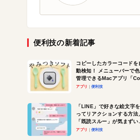
便利技の新着記事
コピーしたカラーコードを
動検知！ メニューバーで
管理できるMacアプリ「Col
Copy Bucket」
アプリ
便利技
「LINE」で好きな絵文字
ってリアクションする方法
「既読スルー」が気まずい
きに便利です！
アプリ
便利技