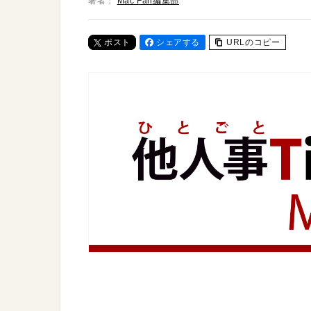
著者：
Mac Fan編集部
ポスト
シェアする
URLのコピー