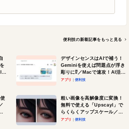
便利技の新着記事を
もっと見る
自
デザインセンスはAIで補う！
色を
Geminiを使えば問題点が浮き
or
彫りに⁉︎／Macで速攻！AI活用
テク
アプリ
便利技
を使
粗い画像を高解像度に変換！
／
無料で使える「Upscayl」で
と
らくらくアップスケール／
Macで速攻！AI活用テク
アプリ
便利技