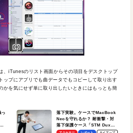
、iTunesのリスト画面からその項目をデスクトップ
トップにアプリでも曲データでもコピーして取り出す
のかを気にせず単に取り出したいときにはもっとも簡
触っ
落下実験。ケースでMacBook
Neoを守れるか？ 耐衝撃・対
落下保護ケース「STM Dux
しま
Ultra」を検証。学生、ビジネ
アクセサリ
レポート
タイアップ