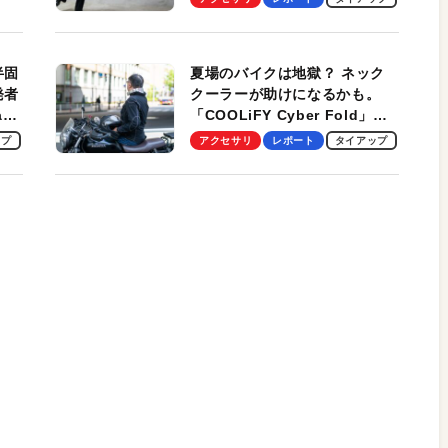
スマンのモバイルユースに最
適！
半固
夏場のバイクは地獄？ ネック
発者
クーラーが助けになるかも。
ag
「COOLiFY Cyber Fold」レ
ビュー。冷却の速さ、密着する
ップ
アクセサリ
レポート
タイアップ
冷却プレート、シンプルな操作
性がグッド！