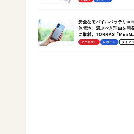
す！
安全なモバイルバッテリ＝
体電池。選ぶべき理由を開
に取材。TORRAS「MiniM
Pro」の実機レビューも
アクセサリ
レポート
タイア