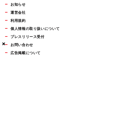
お知らせ
運営会社
利用規約
個人情報の取り扱いについて
プレスリリース受付
×
×
×
お問い合わせ
広告掲載について
マイナビBOOKS
Mac Fan Portalの人気記事ランキングやおすすめ記事、編集部
員によるコラムなどをまとめたメールマガジンを毎週金曜日に
配信します。お気軽にご登録ください。
Mac Fan メールマガジン
無料登録はこちら