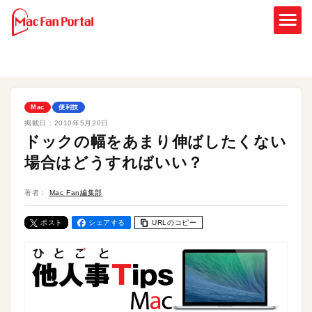
Mac
便利技
掲載日：
2010年5月20日
ドックの幅をあまり伸ばしたくない
場合はどうすればいい？
著者：
Mac Fan編集部
ポスト
シェアする
URLのコピー