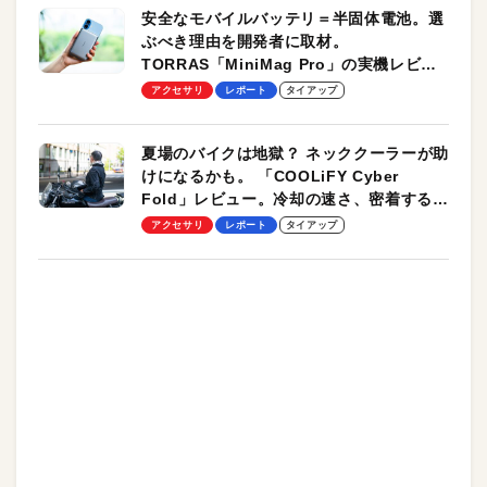
安全なモバイルバッテリ＝半固体電池。選
ぶべき理由を開発者に取材。
TORRAS「MiniMag Pro」の実機レビュ
ーも
アクセサリ
レポート
タイアップ
夏場のバイクは地獄？ ネッククーラーが助
けになるかも。 「COOLiFY Cyber
Fold」レビュー。冷却の速さ、密着する冷
却プレート、シンプルな操作性がグッド！
アクセサリ
レポート
タイアップ