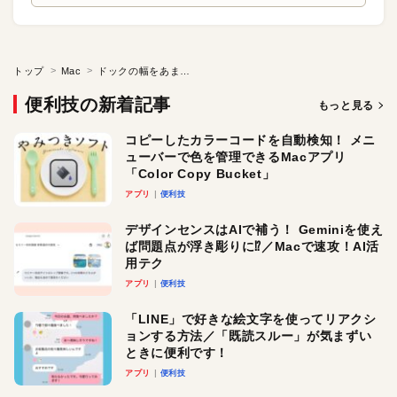
トップ
Mac
ドックの幅をあまり伸ばしたくない場合はどうすればいい？
便利技の新着記事
もっと見る
コピーしたカラーコードを自動検知！ メニ
ューバーで色を管理できるMacアプリ
「Color Copy Bucket」
アプリ
便利技
デザインセンスはAIで補う！ Geminiを使え
ば問題点が浮き彫りに⁉︎／Macで速攻！AI活
用テク
アプリ
便利技
「LINE」で好きな絵文字を使ってリアクシ
ョンする方法／「既読スルー」が気まずい
ときに便利です！
アプリ
便利技