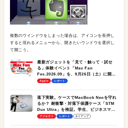
複数のウインドウをしまった場合は、アイコンを長押し
すると現れるメニューから、開きたいウンドウを選択し
て開こう。
最新ガジェットを「見て・触って・試せ
る」体験イベント「Mac Fan
Fes.2026.09」を、9月26日（土）に開催
します！
Apple
レポート
落下実験。ケースでMacBook Neoを守れ
るか？ 耐衝撃・対落下保護ケース「STM
Dux Ultra」を検証。学生、ビジネスマン
のモバイルユースに最適！
アクセサリ
レポート
タイアップ