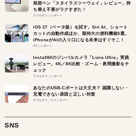
発想ペン「スタイラスツーウェイ」レビュー。持
ち替え不要がラクすぎた！
アクセサリ
レポート
iOS 27（ベータ版）を試す。Siri AI、ショート
カットの自動作成ほか、期待大の便利機能5選。
iPhoneがAIの入り口になる未来はすぐそこ！
OS
レポート
Insta360のジンバルカメラ「Luna Ultra」実践
レビュー。4K／8K比較・ズーム・夜間撮影をチ
ェック
アクセサリ
レポート
あなたのUSB-Cポートは大丈夫？ 認識しない・
充電できない原因と正しい対策
アクセサリ
テクノロジー
SNS