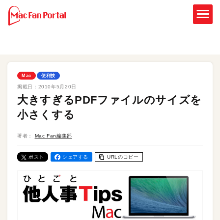
Mac
便利技
掲載日：
2010年5月20日
大きすぎるPDFファイルのサイズを
小さくする
著者：
Mac Fan編集部
ポスト
シェアする
URLのコピー