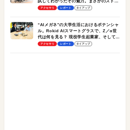
試してわかったその魅力。まさかのストレ
ッチ機能も搭載
アクセサリ
レポート
タイアップ
“AIメガネ”の大学生活におけるポテンシャ
ル。Rokid AIスマートグラスで、Z／α世
代は何を見る？ 現役学生起業家、そして教
授による体験会レポート【PR】
アクセサリ
レポート
タイアップ