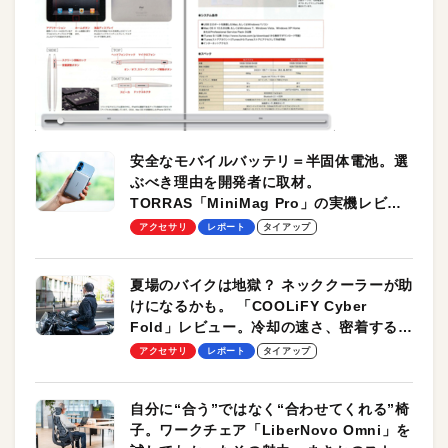
安全なモバイルバッテリ＝半固体電池。選
ぶべき理由を開発者に取材。
TORRAS「MiniMag Pro」の実機レビュ
ーも
アクセサリ
レポート
タイアップ
夏場のバイクは地獄？ ネッククーラーが助
けになるかも。 「COOLiFY Cyber
Fold」レビュー。冷却の速さ、密着する冷
却プレート、シンプルな操作性がグッド！
アクセサリ
レポート
タイアップ
自分に“合う”ではなく“合わせてくれる”椅
子。ワークチェア「LiberNovo Omni」を