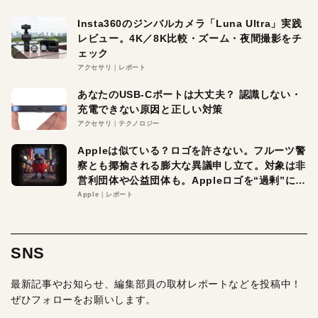
Insta360のジンバルカメラ「Luna Ultra」実践
レビュー。4K／8K比較・ズーム・夜間撮影をチ
ェック
アクセサリ
レポート
あなたのUSB-Cポートは大丈夫？ 認識しない・
充電できない原因と正しい対策
アクセサリ
テクノロジー
Appleは似ている？ロゴを許さない。フルーツ警
察とも揶揄される膨大な異議申し立て。対象は非
営利団体や公益団体も。Appleロゴを“過剰”に守
る理由とは
Apple
レポート
SNS
最新記事やお知らせ、編集部員の取材レポートなどを投稿中！
ぜひフォローをお願いします。