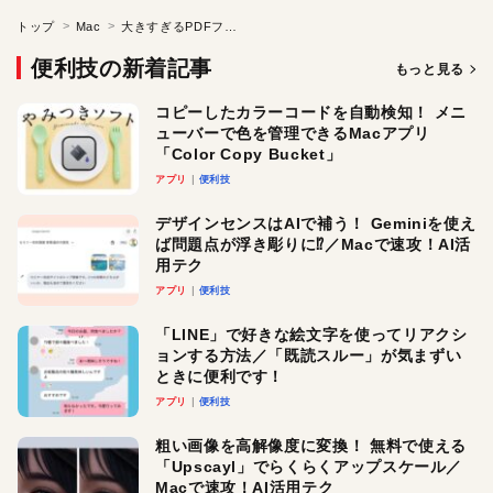
トップ
Mac
大きすぎるPDFファイルのサイズを小さくする
便利技の新着記事
もっと見る
コピーしたカラーコードを自動検知！ メニ
ューバーで色を管理できるMacアプリ
「Color Copy Bucket」
アプリ
便利技
デザインセンスはAIで補う！ Geminiを使え
ば問題点が浮き彫りに⁉︎／Macで速攻！AI活
用テク
アプリ
便利技
「LINE」で好きな絵文字を使ってリアクシ
ョンする方法／「既読スルー」が気まずい
ときに便利です！
アプリ
便利技
粗い画像を高解像度に変換！ 無料で使える
「Upscayl」でらくらくアップスケール／
Macで速攻！AI活用テク