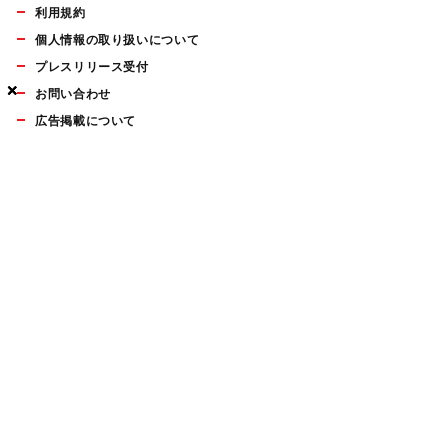
利用規約
個人情報の取り扱いについて
プレスリリース受付
×
×
×
お問い合わせ
広告掲載について
マイナビBOOKS
Mac Fan Portalの人気記事ランキングやおすすめ記事、編集部
員によるコラムなどをまとめたメールマガジンを毎週金曜日に
配信します。お気軽にご登録ください。
Mac Fan メールマガジン
無料登録はこちら