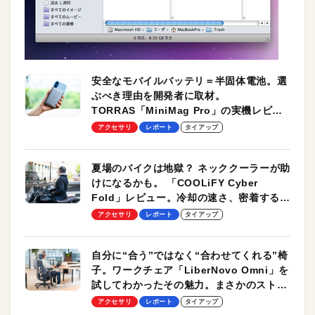
安全なモバイルバッテリ＝半固体電池。選
ぶべき理由を開発者に取材。
TORRAS「MiniMag Pro」の実機レビュ
ーも
アクセサリ
レポート
タイアップ
夏場のバイクは地獄？ ネッククーラーが助
けになるかも。 「COOLiFY Cyber
Fold」レビュー。冷却の速さ、密着する冷
却プレート、シンプルな操作性がグッド！
アクセサリ
レポート
タイアップ
自分に“合う”ではなく“合わせてくれる”椅
子。ワークチェア「LiberNovo Omni」を
試してわかったその魅力。まさかのストレ
ッチ機能も搭載
アクセサリ
レポート
タイアップ