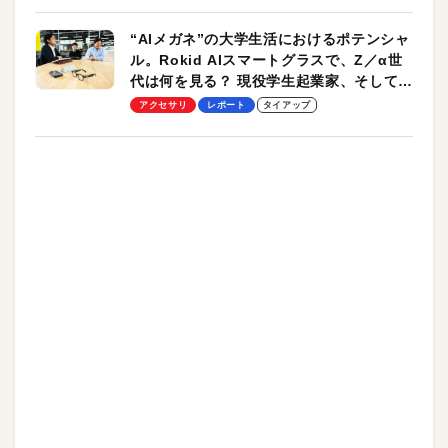
“AIメガネ”の大学生活におけるポテンシャ
ル。Rokid AIスマートグラスで、Z／α世
代は何を見る？ 現役学生起業家、そして教
授による体験会レポート【PR】
アクセサリ
レポート
タイアップ