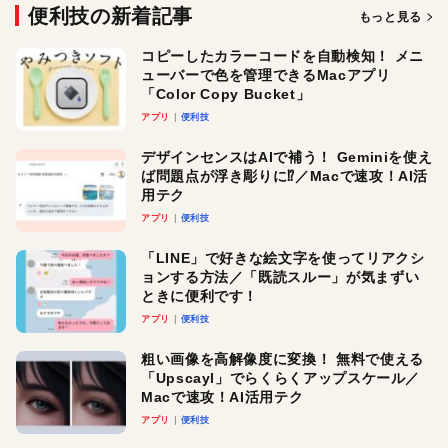
便利技の新着記事
もっと見る
コピーしたカラーコードを自動検知！ メニ
ューバーで色を管理できるMacアプリ
「Color Copy Bucket」
アプリ
便利技
デザインセンスはAIで補う！ Geminiを使え
ば問題点が浮き彫りに⁉︎／Macで速攻！AI活
用テク
アプリ
便利技
「LINE」で好きな絵文字を使ってリアクシ
ョンする方法／「既読スルー」が気まずい
ときに便利です！
アプリ
便利技
粗い画像を高解像度に変換！ 無料で使える
「Upscayl」でらくらくアップスケール／
Macで速攻！AI活用テク
アプリ
便利技