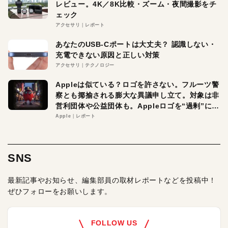
レビュー。4K／8K比較・ズーム・夜間撮影をチ
ェック
アクセサリ
レポート
あなたのUSB-Cポートは大丈夫？ 認識しない・
充電できない原因と正しい対策
アクセサリ
テクノロジー
Appleは似ている？ロゴを許さない。フルーツ警
察とも揶揄される膨大な異議申し立て。対象は非
営利団体や公益団体も。Appleロゴを“過剰”に守
る理由とは
Apple
レポート
SNS
最新記事やお知らせ、編集部員の取材レポートなどを投稿中！
ぜひフォローをお願いします。
FOLLOW US