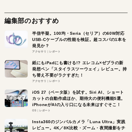
編集部のおすすめ
半信半疑。100均・Seria（セリア）の60W対応
USB-Cケーブルの性能を検証。超コスパの1本を
発見か？
アクセサリ
レポート
紙にもiPadにも書ける!? エレコム×ゼブラの新
発想ペン「スタイラスツーウェイ」レビュー。持
ち替え不要がラクすぎた！
アクセサリ
レポート
iOS 27（ベータ版）を試す。Siri AI、ショート
カットの自動作成ほか、期待大の便利機能5選。
iPhoneがAIの入り口になる未来はすぐそこ！
OS
レポート
Insta360のジンバルカメラ「Luna Ultra」実践
レビュー。4K／8K比較・ズーム・夜間撮影をチ