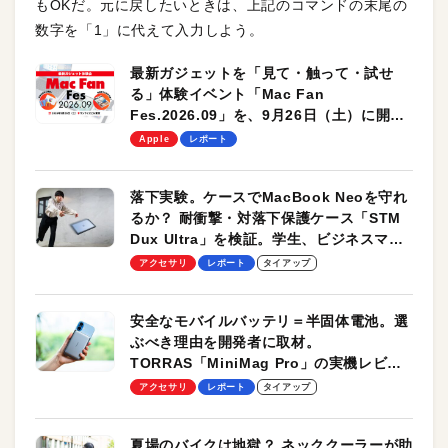
もOKだ。元に戻したいときは、上記のコマンドの末尾の
数字を「1」に代えて入力しよう。
最新ガジェットを「見て・触って・試せ
る」体験イベント「Mac Fan
Fes.2026.09」を、9月26日（土）に開催
します！
Apple
レポート
落下実験。ケースでMacBook Neoを守れ
るか？ 耐衝撃・対落下保護ケース「STM
Dux Ultra」を検証。学生、ビジネスマン
のモバイルユースに最適！
アクセサリ
レポート
タイアップ
安全なモバイルバッテリ＝半固体電池。選
ぶべき理由を開発者に取材。
TORRAS「MiniMag Pro」の実機レビュ
ーも
アクセサリ
レポート
タイアップ
夏場のバイクは地獄？ ネッククーラーが助