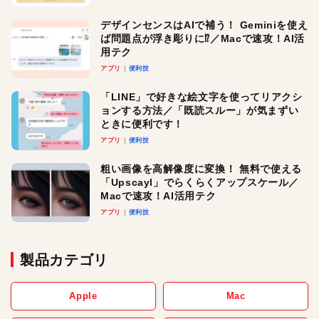
デザインセンスはAIで補う！ Geminiを使え
ば問題点が浮き彫りに⁉︎／Macで速攻！AI活
用テク
アプリ
便利技
「LINE」で好きな絵文字を使ってリアクシ
ョンする方法／「既読スルー」が気まずい
ときに便利です！
アプリ
便利技
粗い画像を高解像度に変換！ 無料で使える
「Upscayl」でらくらくアップスケール／
Macで速攻！AI活用テク
アプリ
便利技
製品カテゴリ
Apple
Mac