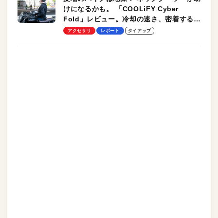
けになるかも。 「COOLiFY Cyber
Fold」レビュー。冷却の速さ、密着する冷
却プレート、シンプルな操作性がグッド！
アクセサリ
レポート
タイアップ