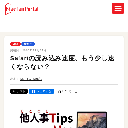
Mac
便利技
掲載日：
2009年12月24日
Safariの読み込み速度、もう少し速
くならない？
著者：
Mac Fan編集部
ポスト
シェアする
URLのコピー