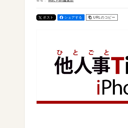
著者：
Mac Fan編集部
ポスト
シェアする
URLのコピー