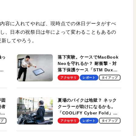
同期内容に入れてやれば、現時点での休日データがすべ
ただし、日本の祝祭日は年によって変わることもあるの
更新してやろう。
触っ
落下実験。ケースでMacBook
Neoを守れるか？ 耐衝撃・対
落下保護ケース「STM Dux
しま
Ultra」を検証。学生、ビジネ
アクセサリ
レポート
タイアップ
スマンのモバイルユースに最
適！
半固
夏場のバイクは地獄？ ネック
発者
クーラーが助けになるかも。
ag
「COOLiFY Cyber Fold」レ
ビュー。冷却の速さ、密着する
ップ
アクセサリ
レポート
タイアップ
冷却プレート、シンプルな操作
性がグッド！