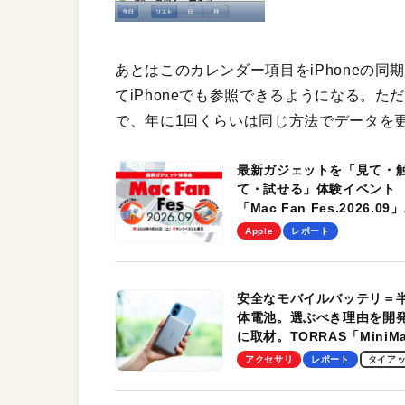
あとはこのカレンダー項目をiPhoneの
てiPhoneでも参照できるようになる。
で、年に1回くらいは同じ方法でデータを
最新ガジェットを「見て・
て・試せる」体験イベント
「Mac Fan Fes.2026.09」
を、9月26日（土）に開催
Apple
レポート
す！
安全なモバイルバッテリ＝
体電池。選ぶべき理由を開
に取材。TORRAS「MiniM
Pro」の実機レビューも
アクセサリ
レポート
タイア