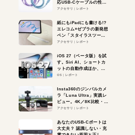
応USB-Cケーブルの性能
を検証。超コスパの1本を
アクセサリ
レポート
発見か？
紙にもiPadにも書ける!?
エレコム×ゼブラの新発想
ペン「スタイラスツーウ
ェイ」レビュー。持ち替
アクセサリ
レポート
え不要がラクすぎた！
iOS 27（ベータ版）を試
す。Siri AI、ショートカ
ットの自動作成ほか、期
待大の便利機能5選。
OS
レポート
iPhoneがAIの入り口にな
る未来はすぐそこ！
Insta360のジンバルカメ
ラ「Luna Ultra」実践レ
ビュー。4K／8K比較・ズ
ーム・夜間撮影をチェッ
アクセサリ
レポート
ク
あなたのUSB-Cポートは
大丈夫？ 認識しない・充
電できない原因と正しい