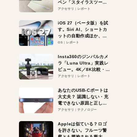
ペン「スタイラスツーウ
ェイ」レビュー。持ち替
アクセサリ
レポート
え不要がラクすぎた！
iOS 27（ベータ版）を試
す。Siri AI、ショートカ
ットの自動作成ほか、期
待大の便利機能5選。
OS
レポート
iPhoneがAIの入り口にな
る未来はすぐそこ！
Insta360のジンバルカメ
ラ「Luna Ultra」実践レ
ビュー。4K／8K比較・ズ
ーム・夜間撮影をチェッ
アクセサリ
レポート
ク
あなたのUSB-Cポートは
大丈夫？ 認識しない・充
電できない原因と正しい
対策
アクセサリ
テクノロジー
Appleは似ている？ロゴ
を許さない。フルーツ警
察とも揶揄される膨大な