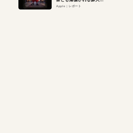
異議申し立て。対象は非
Apple
レポート
営利団体や公益団体も。
Appleロゴを“過剰”に守
る理由とは