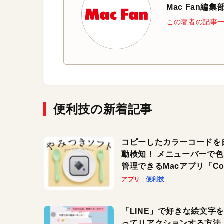
Mac Fan編集
この著者の記事
便利技の新着記事
コピーしたカラーコードを
動検知！ メニューバーで
管理できるMacアプリ「Col
Copy Bucket」
アプリ
便利技
「LINE」で好きな絵文字
ってリアクションする方法