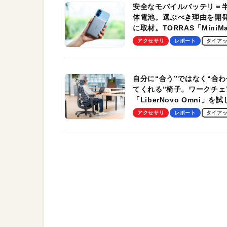
安全なモバイルバッテリ＝
体電池。選ぶべき理由を開
に取材。TORRAS「MiniM
Pro」の実機レビューも
アクセサリ
レポート
タイア
自分に“合う”ではなく“合わ
てくれる”椅子。ワークチェ
「LiberNovo Omni」を
わかったその魅力。まさか
アクセサリ
レポート
タイア
トレッチ機能も搭載