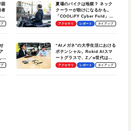
半固
夏場のバイクは地獄？ ネック
発者
クーラーが助けになるかも。
ag
「COOLiFY Cyber Fold」レ
ビュー。冷却の速さ、密着する
ップ
アクセサリ
レポート
タイアップ
冷却プレート、シンプルな操作
性がグッド！
せ
“AIメガネ”の大学生活における
ア
ポテンシャル。Rokid AIスマ
試して
ートグラスで、Z／α世代は何
のス
を見る？ 現役学生起業家、そ
ップ
アクセサリ
レポート
タイアップ
して教授による体験会レポート
【PR】