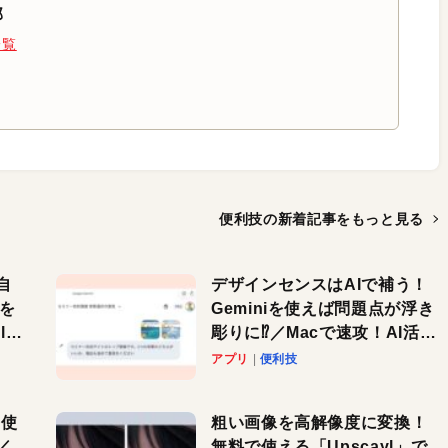
部
一覧
便利技の新着記事を
もっと見る
自
デザインセンスはAIで補う！
色を
Geminiを使えば問題点が浮き
or
彫りに⁉︎／Macで速攻！AI活用
テク
アプリ
便利技
を使
粗い画像を高解像度に変換！
／
無料で使える「Upscayl」で