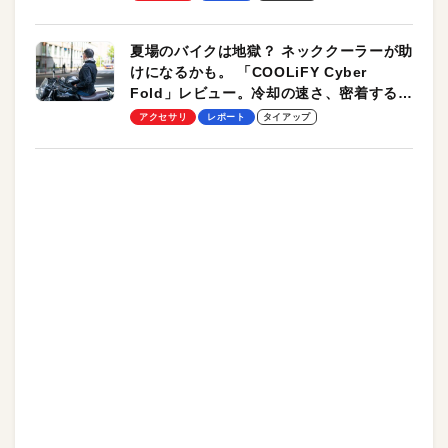
夏場のバイクは地獄？ ネッククーラーが助
けになるかも。 「COOLiFY Cyber
Fold」レビュー。冷却の速さ、密着する冷
却プレート、シンプルな操作性がグッド！
アクセサリ
レポート
タイアップ