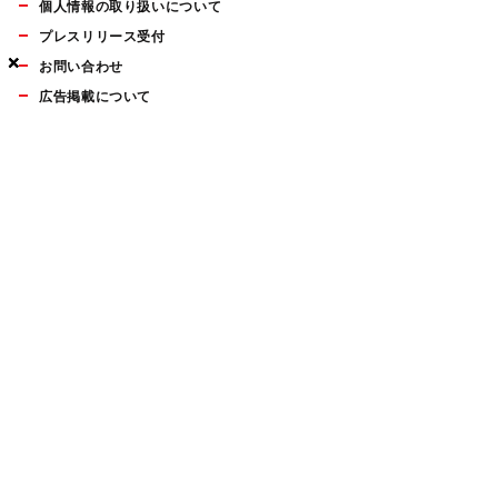
個人情報の取り扱いについて
プレスリリース受付
×
×
×
お問い合わせ
広告掲載について
マイナビBOOKS
Mac Fan Portalの人気記事ランキングやおすすめ記事、編集部
員によるコラムなどをまとめたメールマガジンを毎週金曜日に
配信します。お気軽にご登録ください。
Mac Fan メールマガジン
無料登録はこちら
Copyright © Mynavi Publishing Corporation