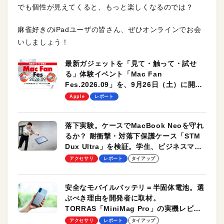
でも個性が見えてくると、もっと楽しくなるのでは？
麻雀好きのiPadユーザの皆さん、ぜひオンラインでお会
いしましょう！
最新ガジェットを「見て・触って・試せ
る」体験イベント「Mac Fan
Fes.2026.09」を、9月26日（土）に開催
します！
Apple
レポート
落下実験。ケースでMacBook Neoを守れ
るか？ 耐衝撃・対落下保護ケース「STM
Dux Ultra」を検証。学生、ビジネスマン
のモバイルユースに最適！
アクセサリ
レポート
タイアップ
安全なモバイルバッテリ＝半固体電池。選
ぶべき理由を開発者に取材。
TORRAS「MiniMag Pro」の実機レビュ
ーも
アクセサリ
レポート
タイアップ