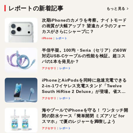
レポートの新着記事
もっと見る
次期iPhoneのカメラを考察。ナイトモード
の画質が大幅アップ？ 望遠カメラのフォー
カスがさらにシャープに？
iPhone
レポート
半信半疑。100均・Seria（セリア）の60W
対応USB-Cケーブルの性能を検証。超コス
パの1本を発見か？
アクセサリ
レポート
iPhoneとAirPodsを同時に急速充電できる
2-in-1ワイヤレス充電スタンド「Twelve
South HiRise 2 Deluxe」が登場。省スペ
ースでおしゃれに充電したい人にオスス
アクセサリ
レポート
メ！
海やプールでiPhoneを守る！ ワンタッチ開
閉の防水ケース「簡単開閉 ミズアソビ for
スマホ」で夏のレジャーを満喫しよう
アクセサリ
レポート