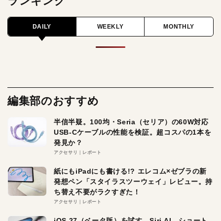
ランキング
DAILY
WEEKLY
MONTHLY
編集部のおすすめ
半信半疑。100均・Seria（セリア）の60W対応
USB-Cケーブルの性能を検証。超コスパの1本を
発見か？
アクセサリ
レポート
紙にもiPadにも書ける!? エレコム×ゼブラの新
発想ペン「スタイラスツーウェイ」レビュー。持
ち替え不要がラクすぎた！
アクセサリ
レポート
iOS 27（ベータ版）を試す。Siri AI、ショート