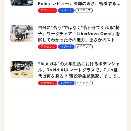
Fold」レビュー。冷却の速さ、密着する冷
却プレート、シンプルな操作性がグッド！
アクセサリ
レポート
タイアップ
自分に“合う”ではなく“合わせてくれる”椅
子。ワークチェア「LiberNovo Omni」を
試してわかったその魅力。まさかのストレ
ッチ機能も搭載
アクセサリ
レポート
タイアップ
“AIメガネ”の大学生活におけるポテンシャ
ル。Rokid AIスマートグラスで、Z／α世
代は何を見る？ 現役学生起業家、そして教
授による体験会レポート【PR】
アクセサリ
レポート
タイアップ