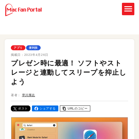
アプリ
便利技
掲載日：
2023年4月26日
プレゼン時に最適！ ソフトやスト
レージと連動してスリープを抑止し
よう
著者：
早川厚志
ポスト
シェアする
URLのコピー