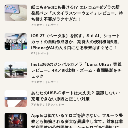
紙にもiPadにも書ける!? エレコム×ゼブラの新
発想ペン「スタイラスツーウェイ」レビュー。持
ち替え不要がラクすぎた！
アクセサリ
レポート
iOS 27（ベータ版）を試す。Siri AI、ショート
カットの自動作成ほか、期待大の便利機能5選。
iPhoneがAIの入り口になる未来はすぐそこ！
OS
レポート
Insta360のジンバルカメラ「Luna Ultra」実践
レビュー。4K／8K比較・ズーム・夜間撮影をチ
ェック
アクセサリ
レポート
あなたのUSB-Cポートは大丈夫？ 認識しない・
充電できない原因と正しい対策
アクセサリ
テクノロジー
Appleは似ている？ロゴを許さない。フルーツ警
察とも揶揄される膨大な異議申し立て。対象は非
営利団体や公益団体も。Appleロゴを“過剰”に守