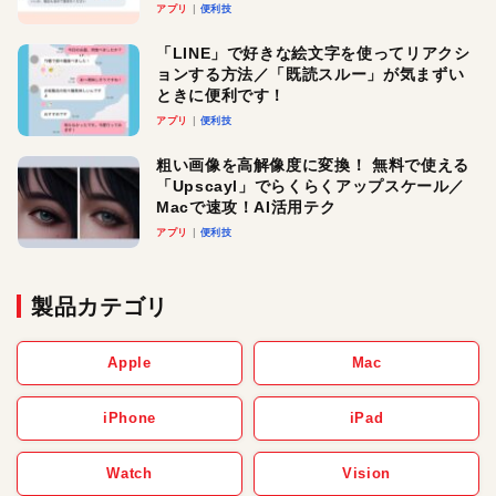
アプリ
便利技
「LINE」で好きな絵文字を使ってリアクシ
ョンする方法／「既読スルー」が気まずい
ときに便利です！
アプリ
便利技
粗い画像を高解像度に変換！ 無料で使える
「Upscayl」でらくらくアップスケール／
Macで速攻！AI活用テク
アプリ
便利技
製品カテゴリ
Apple
Mac
iPhone
iPad
Watch
Vision