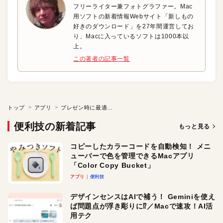
フリーライター兼フォトグラファー。Mac
用ソフトの新着情報Webサイト「新しもの
好きのダウンロード」を27年間運営してお
り、Macに入っているソフトは1000本以
上。
この著者の記事一覧
トップ
アプリ
プレゼン時に最適！ ソフトやストレージと連動してスリープを抑止しよう
便利技の新着記事
もっと見る
コピーしたカラーコードを自動検知！ メニ
ューバーで色を管理できるMacアプリ
「Color Copy Bucket」
アプリ
便利技
デザインセンスはAIで補う！ Geminiを使え
ば問題点が浮き彫りに⁉︎／Macで速攻！AI活
用テク