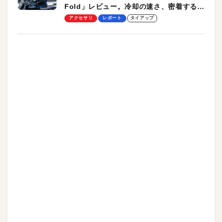
Fold」レビュー。冷却の速さ、密着する冷
却プレート、シンプルな操作性がグッド！
アクセサリ
レポート
タイアップ