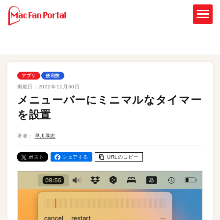
アプリ
便利技
掲載日：
2022年11月30日
メニューバーにミニマルなタイマー
を設置
著者：
早川厚志
ポスト
シェアする
URLのコピー