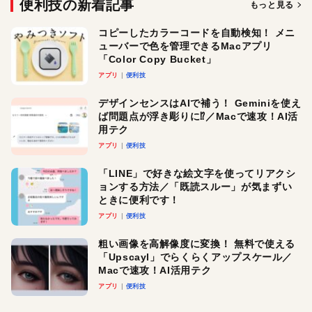
便利技の新着記事
もっと見る
コピーしたカラーコードを自動検知！ メニ
ューバーで色を管理できるMacアプリ
「Color Copy Bucket」
アプリ
便利技
デザインセンスはAIで補う！ Geminiを使え
ば問題点が浮き彫りに⁉︎／Macで速攻！AI活
用テク
アプリ
便利技
「LINE」で好きな絵文字を使ってリアクシ
ョンする方法／「既読スルー」が気まずい
ときに便利です！
アプリ
便利技
粗い画像を高解像度に変換！ 無料で使える
「Upscayl」でらくらくアップスケール／
Macで速攻！AI活用テク
アプリ
便利技