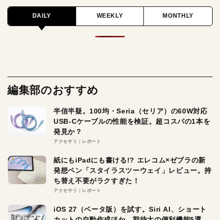
DAILY
WEEKLY
MONTHLY
編集部のおすすめ
半信半疑。100均・Seria（セリア）の60W対応
USB-Cケーブルの性能を検証。超コスパの1本を
発見か？
アクセサリ
レポート
紙にもiPadにも書ける!? エレコム×ゼブラの新
発想ペン「スタイラスツーウェイ」レビュー。持
ち替え不要がラクすぎた！
アクセサリ
レポート
iOS 27（ベータ版）を試す。Siri AI、ショート
カットの自動作成ほか、期待大の便利機能5選。