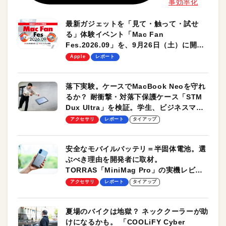
事効率化
最新ガジェットを「見て・触って・試せ
る」体験イベント「Mac Fan
Fes.2026.09」を、9月26日（土）に開催
します！
Apple
レポート
落下実験。ケースでMacBook Neoを守れ
るか？ 耐衝撃・対落下保護ケース「STM
Dux Ultra」を検証。学生、ビジネスマン
のモバイルユースに最適！
アクセサリ
レポート
タイアップ
安全なモバイルバッテリ＝半固体電池。選
ぶべき理由を開発者に取材。
TORRAS「MiniMag Pro」の実機レビュ
ーも
アクセサリ
レポート
タイアップ
夏場のバイクは地獄？ ネッククーラーが助
けになるかも。 「COOLiFY Cyber