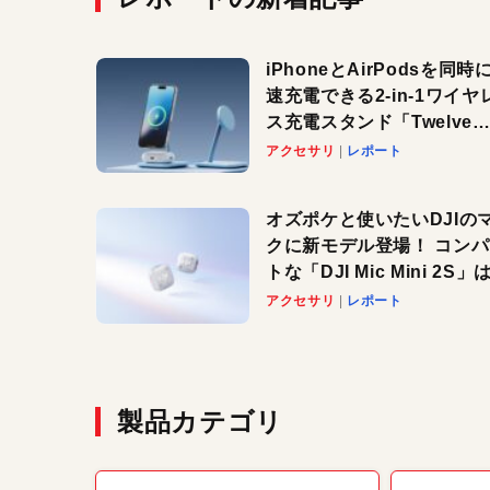
iPhoneとAirPodsを同時
速充電できる2-in-1ワイヤ
ス充電スタンド「Twelve
South HiRise 2 Deluxe
アクセサリ
レポート
登場。省スペースでおしゃ
に充電したい人にオススメ
オズポケと使いたいDJIの
クに新モデル登場！ コン
トな「DJI Mic Mini 2S」は
ノイキャンも搭載。屋外で
アクセサリ
レポート
快適に！
製品カテゴリ