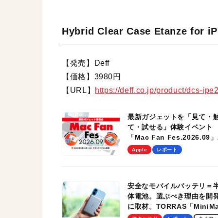
Hybrid Clear Case Etanze fo
【発売】Deff
【価格】3980円
【URL】
https://deff.co.jp/product/dcs-ipe
最新ガジェットを「見て・
て・試せる」体験イベント
「Mac Fan Fes.2026.09」
を、9月26日（土）に開催
Apple
レポート
す！
安全なモバイルバッテリ＝
体電池。選ぶべき理由を開
に取材。TORRAS「MiniM
Pro」の実機レビューも