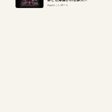
異議申し立て。対象は非
Apple
レポート
営利団体や公益団体も。
Appleロゴを“過剰”に守
る理由とは