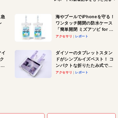
に急
海やプールでiPhoneを守る！
レ
ワンタッチ開閉の防水ケース
「簡単開閉 ミズアソビ for ス
」が
マホ」で夏のレジャーを満喫
アクセサリ
レポート
れ
しよう
！
マイ
ダイソーのタブレットスタン
パク
ドがシンプルイズベスト！ コ
AI
ンパクトな折りたたみ式でノ
も
ートパソコンにも対応。カラ
アクセサリ
レポート
バリ4つで選べる楽しさも