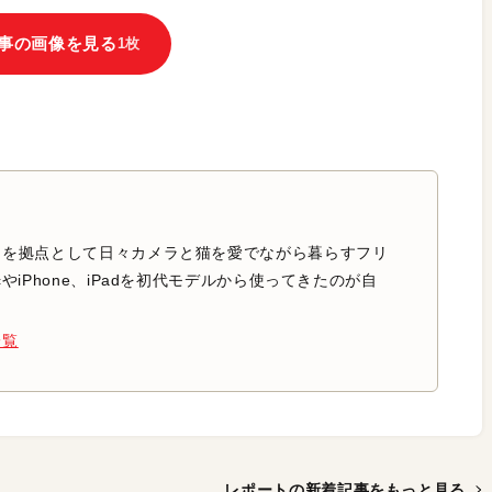
事の画像を見る
1枚
中を拠点として日々カメラと猫を愛でながら暮らすフリ
やiPhone、iPadを初代モデルから使ってきたのが自
一覧
レポートの新着記事を
もっと見る