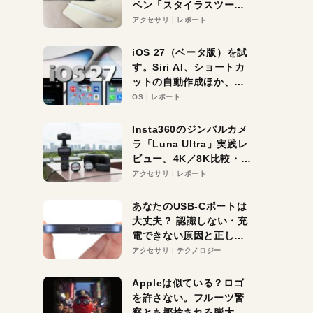
ペン「スタイラスツーウ
ェイ」レビュー。持ち替
アクセサリ
レポート
え不要がラクすぎた！
iOS 27（ベータ版）を試
す。Siri AI、ショートカ
ットの自動作成ほか、期
待大の便利機能5選。
OS
レポート
iPhoneがAIの入り口にな
る未来はすぐそこ！
Insta360のジンバルカメ
ラ「Luna Ultra」実践レ
ビュー。4K／8K比較・ズ
ーム・夜間撮影をチェッ
アクセサリ
レポート
ク
あなたのUSB-Cポートは
大丈夫？ 認識しない・充
電できない原因と正しい
対策
アクセサリ
テクノロジー
Appleは似ている？ロゴ
を許さない。フルーツ警
察とも揶揄される膨大な