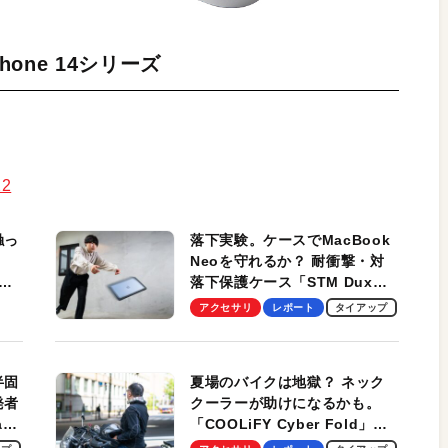
r iPhone 14シリーズ
22
触っ
落下実験。ケースでMacBook
Neoを守れるか？ 耐衝撃・対
落下保護ケース「STM Dux
しま
Ultra」を検証。学生、ビジネ
アクセサリ
レポート
タイアップ
スマンのモバイルユースに最
適！
半固
夏場のバイクは地獄？ ネック
発者
クーラーが助けになるかも。
ag
「COOLiFY Cyber Fold」レ
ビュー。冷却の速さ、密着する