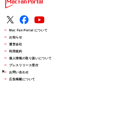
Mac Fan Portal について
お知らせ
運営会社
利用規約
個人情報の取り扱いについて
プレスリリース受付
×
×
×
お問い合わせ
広告掲載について
マイナビBOOKS
Mac Fan Portalの人気記事ランキングやおすすめ記事、編集部
員によるコラムなどをまとめたメールマガジンを毎週金曜日に
配信します。お気軽にご登録ください。