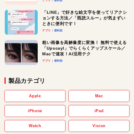
アプリ
便利技
「LINE」で好きな絵文字を使ってリアクシ
ョンする方法／「既読スルー」が気まずい
ときに便利です！
アプリ
便利技
粗い画像を高解像度に変換！ 無料で使える
「Upscayl」でらくらくアップスケール／
Macで速攻！AI活用テク
アプリ
便利技
製品カテゴリ
Apple
Mac
iPhone
iPad
Watch
Vision