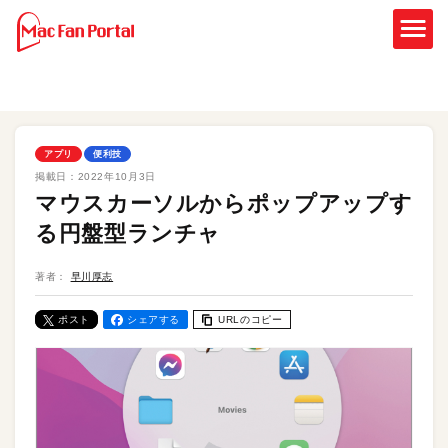
アプリ
便利技
掲載日：
2022年10月3日
マウスカーソルからポップアップす
る円盤型ランチャ
著者：
早川厚志
ポスト
シェアする
URLのコピー