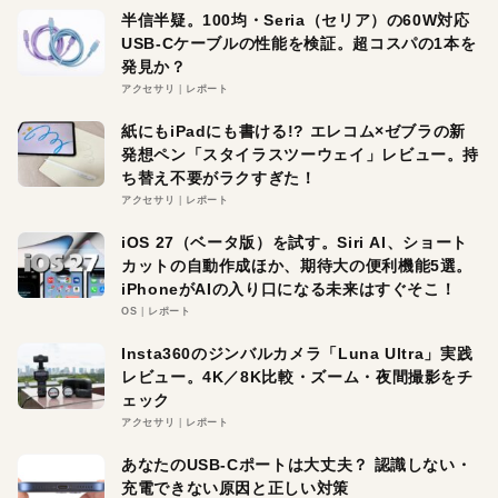
半信半疑。100均・Seria（セリア）の60W対応
USB-Cケーブルの性能を検証。超コスパの1本を
発見か？
アクセサリ
レポート
紙にもiPadにも書ける!? エレコム×ゼブラの新
発想ペン「スタイラスツーウェイ」レビュー。持
ち替え不要がラクすぎた！
アクセサリ
レポート
iOS 27（ベータ版）を試す。Siri AI、ショート
カットの自動作成ほか、期待大の便利機能5選。
iPhoneがAIの入り口になる未来はすぐそこ！
OS
レポート
Insta360のジンバルカメラ「Luna Ultra」実践
レビュー。4K／8K比較・ズーム・夜間撮影をチ
ェック
アクセサリ
レポート
あなたのUSB-Cポートは大丈夫？ 認識しない・
充電できない原因と正しい対策