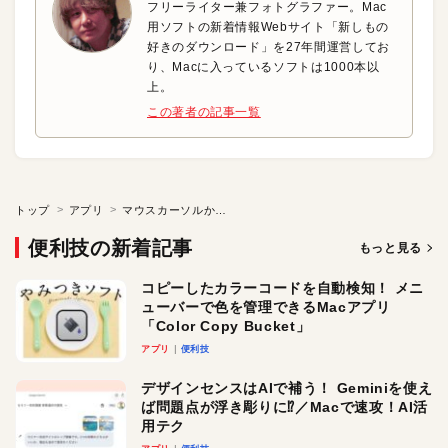
フリーライター兼フォトグラファー。Mac
用ソフトの新着情報Webサイト「新しもの
好きのダウンロード」を27年間運営してお
り、Macに入っているソフトは1000本以
上。
この著者の記事一覧
トップ
アプリ
マウスカーソルからポップアップする円盤型ランチャ
便利技の新着記事
もっと見る
コピーしたカラーコードを自動検知！ メニ
ューバーで色を管理できるMacアプリ
「Color Copy Bucket」
アプリ
便利技
デザインセンスはAIで補う！ Geminiを使え
ば問題点が浮き彫りに⁉︎／Macで速攻！AI活
用テク