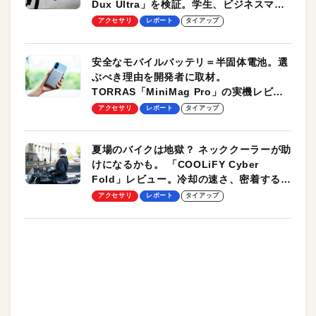
Dux Ultra」を検証。学生、ビジネスマン
のモバイルユースに最適！
アクセサリ
レポート
タイアップ
安全なモバイルバッテリ＝半固体電池。選
ぶべき理由を開発者に取材。
TORRAS「MiniMag Pro」の実機レビュ
ーも
アクセサリ
レポート
タイアップ
夏場のバイクは地獄？ ネッククーラーが助
けになるかも。 「COOLiFY Cyber
Fold」レビュー。冷却の速さ、密着する冷
却プレート、シンプルな操作性がグッド！
アクセサリ
レポート
タイアップ