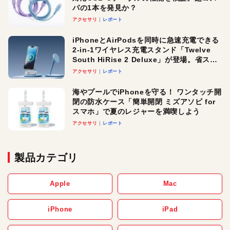
パの1本を発見か？
アクセサリ
レポート
iPhoneとAirPodsを同時に急速充電できる
2-in-1ワイヤレス充電スタンド「Twelve
South HiRise 2 Deluxe」が登場。省スペ
ースでおしゃれに充電したい人にオスス
アクセサリ
レポート
メ！
海やプールでiPhoneを守る！ ワンタッチ開
閉の防水ケース「簡単開閉 ミズアソビ for
スマホ」で夏のレジャーを満喫しよう
アクセサリ
レポート
製品カテゴリ
Apple
Mac
iPhone
iPad