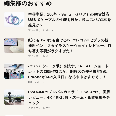
編集部のおすすめ
半信半疑。100均・Seria（セリア）の60W対応
USB-Cケーブルの性能を検証。超コスパの1本を
発見か？
アクセサリ
レポート
紙にもiPadにも書ける!? エレコム×ゼブラの新
発想ペン「スタイラスツーウェイ」レビュー。持
ち替え不要がラクすぎた！
アクセサリ
レポート
iOS 27（ベータ版）を試す。Siri AI、ショート
カットの自動作成ほか、期待大の便利機能5選。
iPhoneがAIの入り口になる未来はすぐそこ！
OS
レポート
Insta360のジンバルカメラ「Luna Ultra」実践
レビュー。4K／8K比較・ズーム・夜間撮影をチ
ェック
アクセサリ
レポート