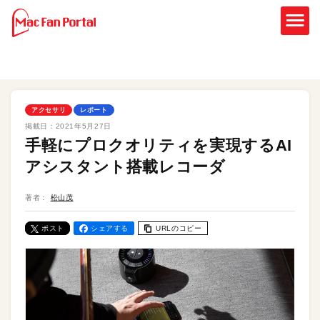
アクセサリ
レポート
掲載日：
2021年5月27日
手軽にプロクオリティを実現するAI
アシスタント搭載レコーダ
著者：
松山茂
ポスト
シェアする
URLのコピー