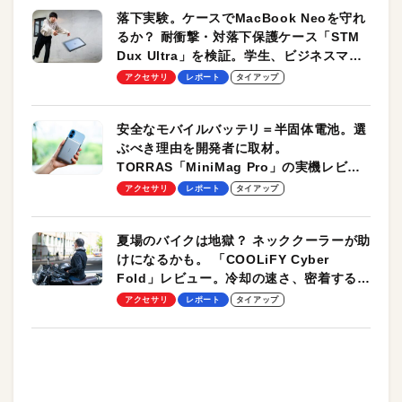
落下実験。ケースでMacBook Neoを守れ
るか？ 耐衝撃・対落下保護ケース「STM
Dux Ultra」を検証。学生、ビジネスマン
のモバイルユースに最適！
アクセサリ
レポート
タイアップ
安全なモバイルバッテリ＝半固体電池。選
ぶべき理由を開発者に取材。
TORRAS「MiniMag Pro」の実機レビュ
ーも
アクセサリ
レポート
タイアップ
夏場のバイクは地獄？ ネッククーラーが助
けになるかも。 「COOLiFY Cyber
Fold」レビュー。冷却の速さ、密着する冷
却プレート、シンプルな操作性がグッド！
アクセサリ
レポート
タイアップ