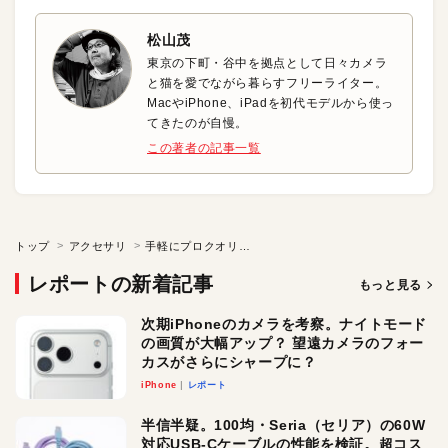
松山茂
東京の下町・谷中を拠点として日々カメラ
と猫を愛でながら暮らすフリーライター。
MacやiPhone、iPadを初代モデルから使っ
てきたのが自慢。
この著者の記事一覧
トップ
アクセサリ
手軽にプロクオリティを実現するAIアシスタント搭載レコーダ
レポートの新着記事
もっと見る
次期iPhoneのカメラを考察。ナイトモード
の画質が大幅アップ？ 望遠カメラのフォー
カスがさらにシャープに？
iPhone
レポート
半信半疑。100均・Seria（セリア）の60W
対応USB-Cケーブルの性能を検証。超コス