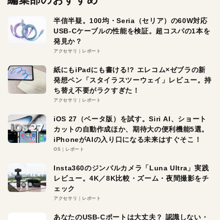
半信半疑。100均・Seria（セリア）の60W対応
USB-Cケーブルの性能を検証。超コスパの1本を
発見か？
アクセサリ
レポート
紙にもiPadにも書ける!? エレコム×ゼブラの新
発想ペン「スタイラスツーウェイ」レビュー。持
ち替え不要がラクすぎた！
アクセサリ
レポート
iOS 27（ベータ版）を試す。Siri AI、ショート
カットの自動作成ほか、期待大の便利機能5選。
iPhoneがAIの入り口になる未来はすぐそこ！
OS
レポート
Insta360のジンバルカメラ「Luna Ultra」実践
レビュー。4K／8K比較・ズーム・夜間撮影をチ
ェック
アクセサリ
レポート
あなたのUSB-Cポートは大丈夫？ 認識しない・