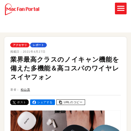
アクセサリ
レポート
掲載日：
2021年4月27日
業界最高クラスのノイキャン機能を
備えた多機能＆高コスパのワイヤレ
スイヤフォン
著者：
松山茂
ポスト
シェアする
URLのコピー