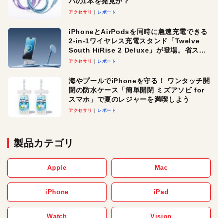
パの1本を発見か？
アクセサリ
レポート
iPhoneとAirPodsを同時に急速充電できる
2-in-1ワイヤレス充電スタンド「Twelve
South HiRise 2 Deluxe」が登場。省スペ
ースでおしゃれに充電したい人にオスス
アクセサリ
レポート
メ！
海やプールでiPhoneを守る！ ワンタッチ開
閉の防水ケース「簡単開閉 ミズアソビ for
スマホ」で夏のレジャーを満喫しよう
アクセサリ
レポート
製品カテゴリ
Apple
Mac
iPhone
iPad
Watch
Vision