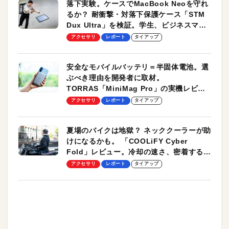
落下実験。ケースでMacBook Neoを守れ
るか？ 耐衝撃・対落下保護ケース「STM
Dux Ultra」を検証。学生、ビジネスマン
のモバイルユースに最適！
アクセサリ
レポート
タイアップ
安全なモバイルバッテリ＝半固体電池。選
ぶべき理由を開発者に取材。
TORRAS「MiniMag Pro」の実機レビュ
ーも
アクセサリ
レポート
タイアップ
夏場のバイクは地獄？ ネッククーラーが助
けになるかも。 「COOLiFY Cyber
Fold」レビュー。冷却の速さ、密着する冷
却プレート、シンプルな操作性がグッド！
アクセサリ
レポート
タイアップ