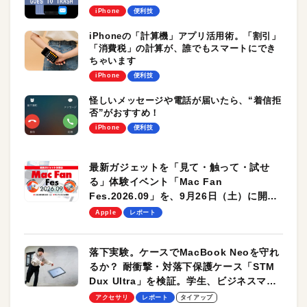
iPhone
便利技
iPhoneの「計算機」アプリ活用術。「割引」
「消費税」の計算が、誰でもスマートにでき
ちゃいます
iPhone
便利技
怪しいメッセージや電話が届いたら、“着信拒
否”がおすすめ！
iPhone
便利技
最新ガジェットを「見て・触って・試せ
る」体験イベント「Mac Fan
Fes.2026.09」を、9月26日（土）に開催
します！
Apple
レポート
落下実験。ケースでMacBook Neoを守れ
るか？ 耐衝撃・対落下保護ケース「STM
Dux Ultra」を検証。学生、ビジネスマン
のモバイルユースに最適！
アクセサリ
レポート
タイアップ