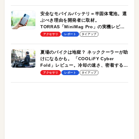
安全なモバイルバッテリ＝半固体電池。選
ぶべき理由を開発者に取材。
TORRAS「MiniMag Pro」の実機レビュ
ーも
アクセサリ
レポート
タイアップ
夏場のバイクは地獄？ ネッククーラーが助
けになるかも。 「COOLiFY Cyber
Fold」レビュー。冷却の速さ、密着する冷
却プレート、シンプルな操作性がグッド！
アクセサリ
レポート
タイアップ