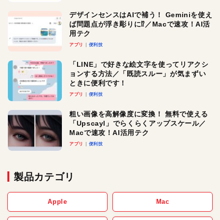
デザインセンスはAIで補う！ Geminiを使え
ば問題点が浮き彫りに⁉︎／Macで速攻！AI活
用テク
アプリ
便利技
「LINE」で好きな絵文字を使ってリアクシ
ョンする方法／「既読スルー」が気まずい
ときに便利です！
アプリ
便利技
粗い画像を高解像度に変換！ 無料で使える
「Upscayl」でらくらくアップスケール／
Macで速攻！AI活用テク
アプリ
便利技
製品カテゴリ
Apple
Mac