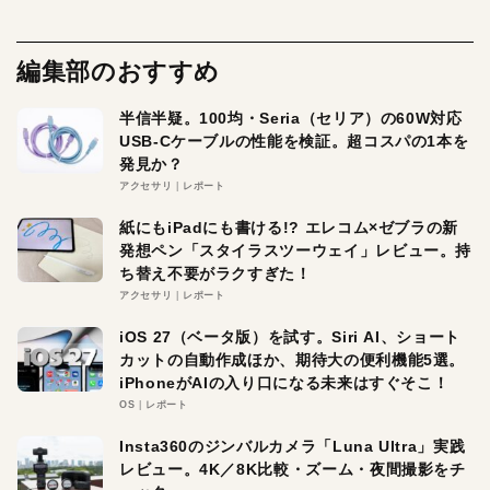
編集部のおすすめ
半信半疑。100均・Seria（セリア）の60W対応
USB-Cケーブルの性能を検証。超コスパの1本を
発見か？
アクセサリ
レポート
紙にもiPadにも書ける!? エレコム×ゼブラの新
発想ペン「スタイラスツーウェイ」レビュー。持
ち替え不要がラクすぎた！
アクセサリ
レポート
iOS 27（ベータ版）を試す。Siri AI、ショート
カットの自動作成ほか、期待大の便利機能5選。
iPhoneがAIの入り口になる未来はすぐそこ！
OS
レポート
Insta360のジンバルカメラ「Luna Ultra」実践
レビュー。4K／8K比較・ズーム・夜間撮影をチ