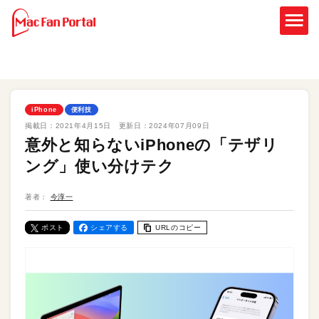
iPhone
便利技
掲載日：
2021年4月15日
更新日：
2024年07月09日
意外と知らないiPhoneの「テザリ
ング」使い分けテク
著者：
今淳一
ポスト
シェアする
URLのコピー