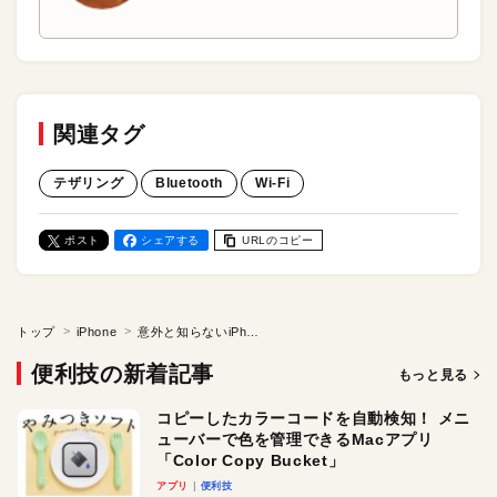
関連タグ
テザリング
Bluetooth
Wi-Fi
ポスト
シェアする
URLのコピー
トップ
iPhone
意外と知らないiPhoneの「テザリング」使い分けテク
便利技の新着記事
もっと見る
コピーしたカラーコードを自動検知！ メニ
ューバーで色を管理できるMacアプリ
「Color Copy Bucket」
アプリ
便利技