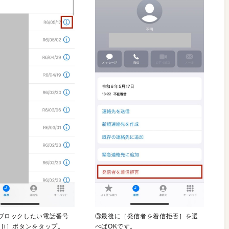
ブロックしたい電話番号
③最後に［発信者を着信拒否］を選
［i］ボタンをタップ。
べばOKです。