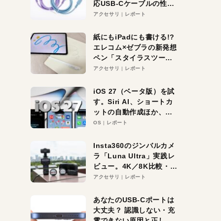
応USB-Cケーブルの性能
を検証。超コスパの1本を
アクセサリ
レポート
発見か？
紙にもiPadにも書ける!?
エレコム×ゼブラの新発想
ペン「スタイラスツーウ
ェイ」レビュー。持ち替
アクセサリ
レポート
え不要がラクすぎた！
iOS 27（ベータ版）を試
す。Siri AI、ショートカ
ットの自動作成ほか、期
待大の便利機能5選。
OS
レポート
iPhoneがAIの入り口にな
る未来はすぐそこ！
Insta360のジンバルカメ
ラ「Luna Ultra」実践レ
ビュー。4K／8K比較・ズ
ーム・夜間撮影をチェッ
アクセサリ
レポート
ク
あなたのUSB-Cポートは
大丈夫？ 認識しない・充
電できない原因と正しい