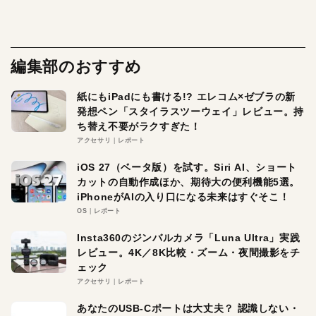
編集部のおすすめ
紙にもiPadにも書ける!? エレコム×ゼブラの新
発想ペン「スタイラスツーウェイ」レビュー。持
ち替え不要がラクすぎた！
アクセサリ
レポート
iOS 27（ベータ版）を試す。Siri AI、ショート
カットの自動作成ほか、期待大の便利機能5選。
iPhoneがAIの入り口になる未来はすぐそこ！
OS
レポート
Insta360のジンバルカメラ「Luna Ultra」実践
レビュー。4K／8K比較・ズーム・夜間撮影をチ
ェック
アクセサリ
レポート
あなたのUSB-Cポートは大丈夫？ 認識しない・