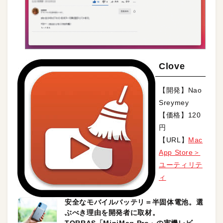
Clove
【開発】Nao
Sreymey
【価格】120
円
【URL】
Mac
App Store＞
ユーティリテ
ィ
安全なモバイルバッテリ＝半固体電池。選
ぶべき理由を開発者に取材。