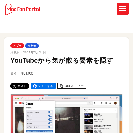
アプリ
便利技
掲載日：
2021年3月31日
YouTubeから気が散る要素を隠す
著者：
早川厚志
ポスト
シェアする
URLのコピー