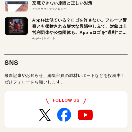
充電できない原因と正しい対策
アクセサリ
テクノロジー
Appleは似ている？ロゴを許さない。フルーツ警
察とも揶揄される膨大な異議申し立て。対象は非
営利団体や公益団体も。Appleロゴを“過剰”に守
る理由とは
Apple
レポート
SNS
最新記事やお知らせ、編集部員の取材レポートなどを投稿中！
ぜひフォローをお願いします。
FOLLOW US