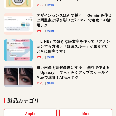
アプリ
便利技
デザインセンスはAIで補う！ Geminiを使え
ば問題点が浮き彫りに⁉︎／Macで速攻！AI活
用テク
アプリ
便利技
「LINE」で好きな絵文字を使ってリアクシ
ョンする方法／「既読スルー」が気まずい
ときに便利です！
アプリ
便利技
粗い画像を高解像度に変換！ 無料で使える
「Upscayl」でらくらくアップスケール／
Macで速攻！AI活用テク
アプリ
便利技
製品カテゴリ
Apple
Mac