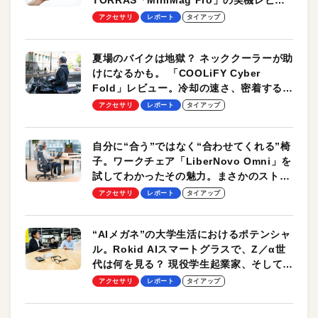
TORRAS「MiniMag Pro」の実機レビュ
ーも
アクセサリ
レポート
タイアップ
夏場のバイクは地獄？ ネッククーラーが助
けになるかも。 「COOLiFY Cyber
Fold」レビュー。冷却の速さ、密着する冷
却プレート、シンプルな操作性がグッド！
アクセサリ
レポート
タイアップ
自分に“合う”ではなく“合わせてくれる”椅
子。ワークチェア「LiberNovo Omni」を
試してわかったその魅力。まさかのストレ
ッチ機能も搭載
アクセサリ
レポート
タイアップ
“AIメガネ”の大学生活におけるポテンシャ
ル。Rokid AIスマートグラスで、Z／α世
代は何を見る？ 現役学生起業家、そして教
授による体験会レポート【PR】
アクセサリ
レポート
タイアップ