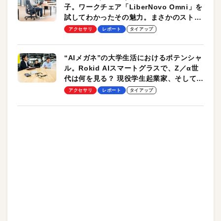
子。ワークチェア「LiberNovo Omni」を
試してわかったその魅力。まさかのストレ
ッチ機能も搭載
アクセサリ
レポート
タイアップ
“AIメガネ”の大学生活におけるポテンシャ
ル。Rokid AIスマートグラスで、Z／α世
代は何を見る？ 現役学生起業家、そして教
授による体験会レポート【PR】
アクセサリ
レポート
タイアップ