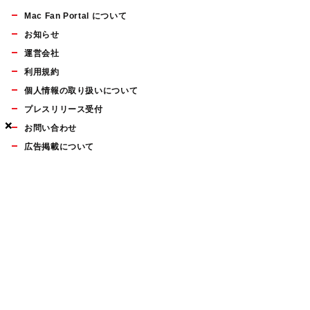
Mac Fan Portal について
お知らせ
運営会社
利用規約
個人情報の取り扱いについて
プレスリリース受付
×
×
×
お問い合わせ
広告掲載について
マイナビBOOKS
Mac Fan Portalの人気記事ランキングやおすすめ記事、編集部
員によるコラムなどをまとめたメールマガジンを毎週金曜日に
配信します。お気軽にご登録ください。
Mac Fan メールマガジン