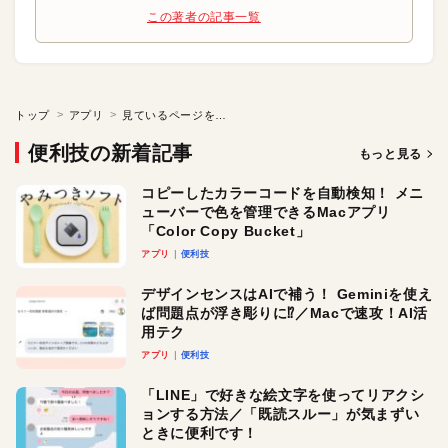
この著者の記事一覧
トップ
アプリ
見ているページを別のブラウザで開く
便利技の新着記事
もっと見る
コピーしたカラーコードを自動検知！ メニ
ューバーで色を管理できるMacアプリ
「Color Copy Bucket」
アプリ
便利技
デザインセンスはAIで補う！ Geminiを使え
ば問題点が浮き彫りに⁉︎／Macで速攻！AI活
用テク
アプリ
便利技
「LINE」で好きな絵文字を使ってリアクシ
ョンする方法／「既読スルー」が気まずい
ときに便利です！