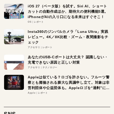
iOS 27（ベータ版）を試す。Siri AI、ショート
カットの自動作成ほか、期待大の便利機能5選。
iPhoneがAIの入り口になる未来はすぐそこ！
OS
レポート
Insta360のジンバルカメラ「Luna Ultra」実践
レビュー。4K／8K比較・ズーム・夜間撮影をチ
ェック
アクセサリ
レポート
あなたのUSB-Cポートは大丈夫？ 認識しない・
充電できない原因と正しい対策
アクセサリ
テクノロジー
Appleは似ている？ロゴを許さない。フルーツ警
察とも揶揄される膨大な異議申し立て。対象は非
営利団体や公益団体も。Appleロゴを“過剰”に守
る理由とは
Apple
レポート
SNS