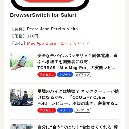
BrowserSwitch for Safari
【開発】Pedro Jose Pereira Vieito
【価格】120円
【URL】
Mac App Store＞ユーティリティ
安全なモバイルバッテリ＝半固体電池。選
ぶべき理由を開発者に取材。
TORRAS「MiniMag Pro」の実機レビュ
ーも
アクセサリ
レポート
タイアップ
夏場のバイクは地獄？ ネッククーラーが助
けになるかも。 「COOLiFY Cyber
Fold」レビュー。冷却の速さ、密着する冷
却プレート、シンプルな操作性がグッド！
アクセサリ
レポート
タイアップ
自分に“合う”ではなく“合わせてくれる”椅