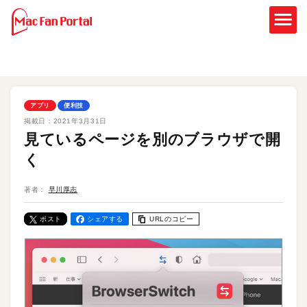
アプリ
便利技
掲載日：
2021年3月31日
見ているページを別のブラウザで開
く
著者：
早川厚志
ポスト
シェアする
URLのコピー