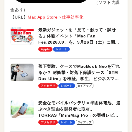
（ソフト内課
金あり）
【URL】
Mac App Store＞仕事効率化
最新ガジェットを「見て・触って・試せ
る」体験イベント「Mac Fan
Fes.2026.09」を、9月26日（土）に開催
します！
Apple
レポート
落下実験。ケースでMacBook Neoを守れ
るか？ 耐衝撃・対落下保護ケース「STM
Dux Ultra」を検証。学生、ビジネスマン
のモバイルユースに最適！
アクセサリ
レポート
タイアップ
安全なモバイルバッテリ＝半固体電池。選
ぶべき理由を開発者に取材。
TORRAS「MiniMag Pro」の実機レビュ
ーも
アクセサリ
レポート
タイアップ