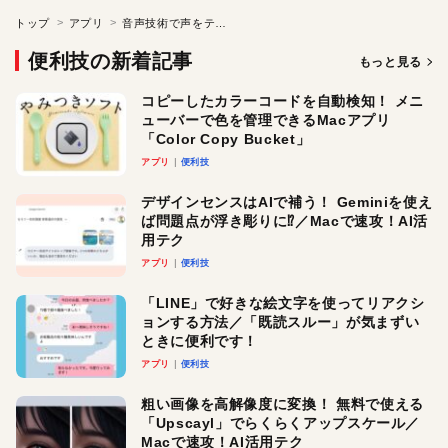
トップ
アプリ
音声技術で声をテキスト化しよう
便利技の新着記事
もっと見る
コピーしたカラーコードを自動検知！ メニ
ューバーで色を管理できるMacアプリ
「Color Copy Bucket」
アプリ
便利技
デザインセンスはAIで補う！ Geminiを使え
ば問題点が浮き彫りに⁉︎／Macで速攻！AI活
用テク
アプリ
便利技
「LINE」で好きな絵文字を使ってリアクシ
ョンする方法／「既読スルー」が気まずい
ときに便利です！
アプリ
便利技
粗い画像を高解像度に変換！ 無料で使える
「Upscayl」でらくらくアップスケール／
Macで速攻！AI活用テク