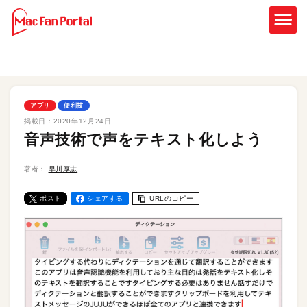
アプリ
便利技
掲載日：
2020年12月24日
音声技術で声をテキスト化しよう
著者：
早川厚志
ポスト
シェアする
URLのコピー