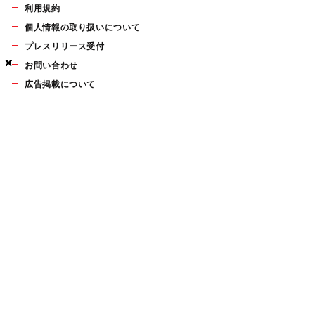
利用規約
個人情報の取り扱いについて
プレスリリース受付
×
×
×
お問い合わせ
広告掲載について
マイナビBOOKS
Mac Fan Portalの人気記事ランキングやおすすめ記事、編集部
員によるコラムなどをまとめたメールマガジンを毎週金曜日に
配信します。お気軽にご登録ください。
Mac Fan メールマガジン
無料登録はこちら