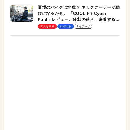
夏場のバイクは地獄？ ネッククーラーが助
けになるかも。 「COOLiFY Cyber
Fold」レビュー。冷却の速さ、密着する冷
却プレート、シンプルな操作性がグッド！
アクセサリ
レポート
タイアップ