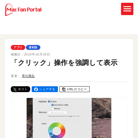
アプリ
便利技
掲載日：
2020年10月29日
「クリック」操作を強調して表示
著者：
早川厚志
ポスト
シェアする
URLのコピー