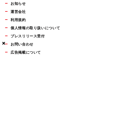
お知らせ
運営会社
利用規約
個人情報の取り扱いについて
プレスリリース受付
×
×
×
×
お問い合わせ
広告掲載について
マイナビBOOKS
Mac Fan Portalの人気記事ランキングやおすすめ記事、編集部
員によるコラムなどをまとめたメールマガジンを毎週金曜日に
配信します。お気軽にご登録ください。
Mac Fan メールマガジン
無料登録はこちら