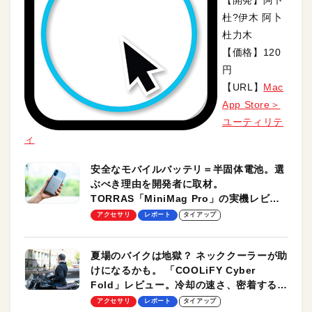
杜?伊木 阿卜
杜力木
【価格】120
円
【URL】
Mac
App Store＞
ユーティリテ
ィ
安全なモバイルバッテリ＝半固体電池。選
ぶべき理由を開発者に取材。
TORRAS「MiniMag Pro」の実機レビュ
ーも
アクセサリ
レポート
タイアップ
夏場のバイクは地獄？ ネッククーラーが助
けになるかも。 「COOLiFY Cyber
Fold」レビュー。冷却の速さ、密着する冷
却プレート、シンプルな操作性がグッド！
アクセサリ
レポート
タイアップ