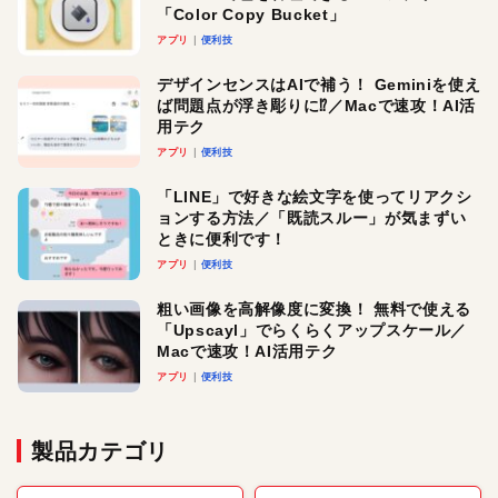
「Color Copy Bucket」
アプリ
便利技
デザインセンスはAIで補う！ Geminiを使え
ば問題点が浮き彫りに⁉︎／Macで速攻！AI活
用テク
アプリ
便利技
「LINE」で好きな絵文字を使ってリアクシ
ョンする方法／「既読スルー」が気まずい
ときに便利です！
アプリ
便利技
粗い画像を高解像度に変換！ 無料で使える
「Upscayl」でらくらくアップスケール／
Macで速攻！AI活用テク
アプリ
便利技
製品カテゴリ