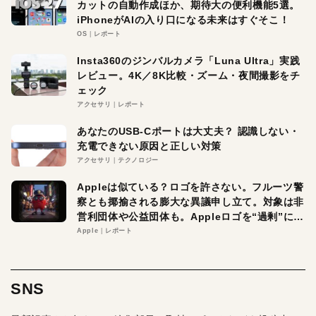
カットの自動作成ほか、期待大の便利機能5選。
iPhoneがAIの入り口になる未来はすぐそこ！
OS
レポート
Insta360のジンバルカメラ「Luna Ultra」実践
レビュー。4K／8K比較・ズーム・夜間撮影をチ
ェック
アクセサリ
レポート
あなたのUSB-Cポートは大丈夫？ 認識しない・
充電できない原因と正しい対策
アクセサリ
テクノロジー
Appleは似ている？ロゴを許さない。フルーツ警
察とも揶揄される膨大な異議申し立て。対象は非
営利団体や公益団体も。Appleロゴを“過剰”に守
る理由とは
Apple
レポート
SNS