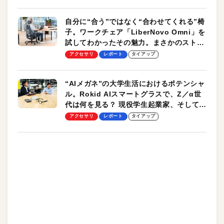
自分に“合う”ではなく“合わせてくれる”椅
子。ワークチェア「LiberNovo Omni」を
試してわかったその魅力。まさかのストレ
ッチ機能も搭載
アクセサリ
レポート
タイアップ
“AIメガネ”の大学生活におけるポテンシャ
ル。Rokid AIスマートグラスで、Z／α世
代は何を見る？ 現役学生起業家、そして教
授による体験会レポート【PR】
アクセサリ
レポート
タイアップ