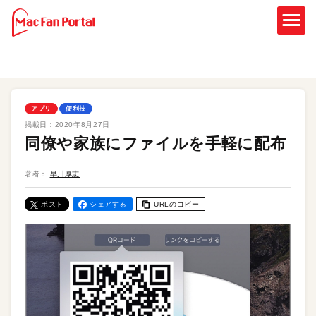
アプリ
便利技
掲載日：
2020年8月27日
同僚や家族にファイルを手軽に配布
著者：
早川厚志
ポスト
シェアする
URLのコピー