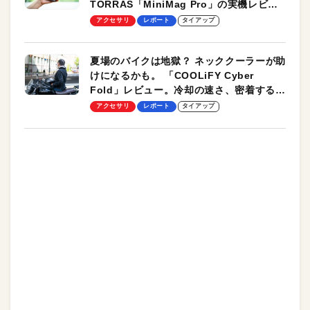
TORRAS「MiniMag Pro」の実機レビュ
ーも
アクセサリ
レポート
タイアップ
夏場のバイクは地獄？ ネッククーラーが助
けになるかも。 「COOLiFY Cyber
Fold」レビュー。冷却の速さ、密着する冷
却プレート、シンプルな操作性がグッド！
アクセサリ
レポート
タイアップ