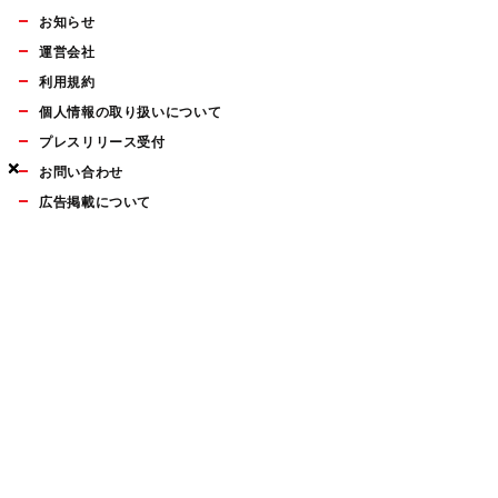
お知らせ
運営会社
利用規約
個人情報の取り扱いについて
プレスリリース受付
×
×
×
お問い合わせ
広告掲載について
マイナビBOOKS
Mac Fan Portalの人気記事ランキングやおすすめ記事、編集部
員によるコラムなどをまとめたメールマガジンを毎週金曜日に
配信します。お気軽にご登録ください。
Mac Fan メールマガジン
無料登録はこちら