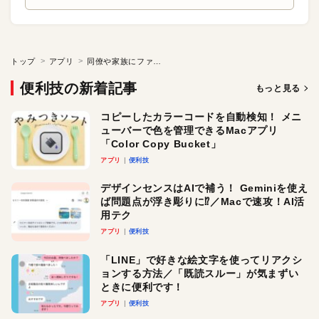
トップ
アプリ
同僚や家族にファイルを手軽に配布
便利技の新着記事
もっと見る
コピーしたカラーコードを自動検知！ メニ
ューバーで色を管理できるMacアプリ
「Color Copy Bucket」
アプリ
便利技
デザインセンスはAIで補う！ Geminiを使え
ば問題点が浮き彫りに⁉︎／Macで速攻！AI活
用テク
アプリ
便利技
「LINE」で好きな絵文字を使ってリアクシ
ョンする方法／「既読スルー」が気まずい
ときに便利です！
アプリ
便利技