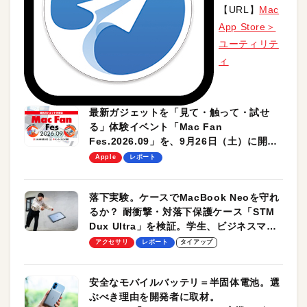
【URL】
Mac
App Store＞
ユーティリテ
ィ
最新ガジェットを「見て・触って・試せ
る」体験イベント「Mac Fan
Fes.2026.09」を、9月26日（土）に開催
します！
Apple
レポート
落下実験。ケースでMacBook Neoを守れ
るか？ 耐衝撃・対落下保護ケース「STM
Dux Ultra」を検証。学生、ビジネスマン
のモバイルユースに最適！
アクセサリ
レポート
タイアップ
安全なモバイルバッテリ＝半固体電池。選
ぶべき理由を開発者に取材。