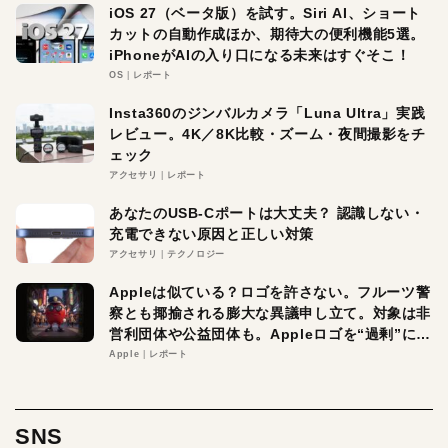
iOS 27（ベータ版）を試す。Siri AI、ショート
カットの自動作成ほか、期待大の便利機能5選。
iPhoneがAIの入り口になる未来はすぐそこ！
OS
レポート
Insta360のジンバルカメラ「Luna Ultra」実践
レビュー。4K／8K比較・ズーム・夜間撮影をチ
ェック
アクセサリ
レポート
あなたのUSB-Cポートは大丈夫？ 認識しない・
充電できない原因と正しい対策
アクセサリ
テクノロジー
Appleは似ている？ロゴを許さない。フルーツ警
察とも揶揄される膨大な異議申し立て。対象は非
営利団体や公益団体も。Appleロゴを“過剰”に守
る理由とは
Apple
レポート
SNS