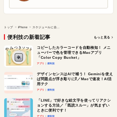
トップ
iPhone
スケジュールに合わせてiPhoneを消音にする方法
便利技の新着記事
もっと見る
コピーしたカラーコードを自動検知！ メニ
ューバーで色を管理できるMacアプリ
「Color Copy Bucket」
アプリ
便利技
デザインセンスはAIで補う！ Geminiを使え
ば問題点が浮き彫りに⁉︎／Macで速攻！AI活
用テク
アプリ
便利技
「LINE」で好きな絵文字を使ってリアクシ
ョンする方法／「既読スルー」が気まずい
ときに便利です！
アプリ
便利技