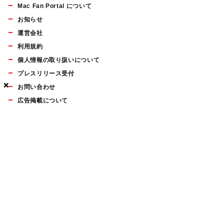
Mac Fan Portal について
お知らせ
運営会社
利用規約
個人情報の取り扱いについて
プレスリリース受付
×
×
×
お問い合わせ
広告掲載について
マイナビBOOKS
Mac Fan Portalの人気記事ランキングやおすすめ記事、編集部
員によるコラムなどをまとめたメールマガジンを毎週金曜日に
配信します。お気軽にご登録ください。
Mac Fan メールマガジン
無料登録はこちら