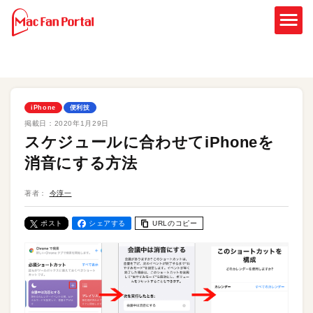
iPhone
便利技
掲載日：
2020年1月29日
スケジュールに合わせてiPhoneを
消音にする方法
著者：
今淳一
ポスト
シェアする
URLのコピー