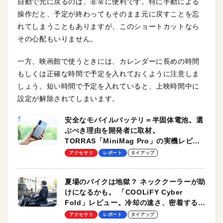
自動で元に戻るのは、非常に便利です。特に手動による
操作だと、予定が終わってもそのまま元に戻すことを忘
れてしまうこともありますが、このショートカットなら
その心配もいりません。
一方、映画館で使うときには、カレンダーに長めの時間
もしくは正確な時間で予定を入れておくように注意しま
しょう。短い時間で予定を入れていると、上映時間中に
設定が解除されてしまいます。
安全なモバイルバッテリ＝半固体電池。選
ぶべき理由を開発者に取材。
TORRAS「MiniMag Pro」の実機レビュ
ーも
アクセサリ
レポート
タイアップ
夏場のバイクは地獄？ ネッククーラーが助
けになるかも。 「COOLiFY Cyber
Fold」レビュー。冷却の速さ、密着する冷
却プレート、シンプルな操作性がグッド！
アクセサリ
レポート
タイアップ