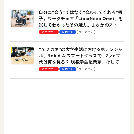
自分に“合う”ではなく“合わせてくれる”椅
子。ワークチェア「LiberNovo Omni」を
試してわかったその魅力。まさかのストレ
ッチ機能も搭載
アクセサリ
レポート
タイアップ
“AIメガネ”の大学生活におけるポテンシャ
ル。Rokid AIスマートグラスで、Z／α世
代は何を見る？ 現役学生起業家、そして教
授による体験会レポート【PR】
アクセサリ
レポート
タイアップ