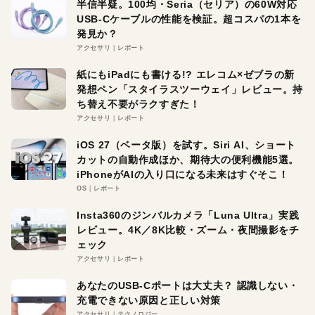
半信半疑。100均・Seria（セリア）の60W対応
USB-Cケーブルの性能を検証。超コスパの1本を
発見か？
アクセサリ
レポート
紙にもiPadにも書ける!? エレコム×ゼブラの新
発想ペン「スタイラスツーウェイ」レビュー。持
ち替え不要がラクすぎた！
アクセサリ
レポート
iOS 27（ベータ版）を試す。Siri AI、ショート
カットの自動作成ほか、期待大の便利機能5選。
iPhoneがAIの入り口になる未来はすぐそこ！
OS
レポート
Insta360のジンバルカメラ「Luna Ultra」実践
レビュー。4K／8K比較・ズーム・夜間撮影をチ
ェック
アクセサリ
レポート
あなたのUSB-Cポートは大丈夫？ 認識しない・
充電できない原因と正しい対策
アクセサリ
テクノロジー