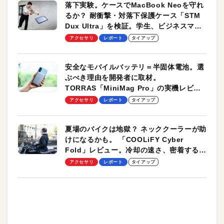
落下実験。ケースでMacBook Neoを守れ
るか？ 耐衝撃・対落下保護ケース「STM
Dux Ultra」を検証。学生、ビジネスマン
のモバイルユースに最適！
アクセサリ
レポート
タイアップ
安全なモバイルバッテリ＝半固体電池。選
ぶべき理由を開発者に取材。
TORRAS「MiniMag Pro」の実機レビュ
ーも
アクセサリ
レポート
タイアップ
夏場のバイクは地獄？ ネッククーラーが助
けになるかも。 「COOLiFY Cyber
Fold」レビュー。冷却の速さ、密着する冷
却プレート、シンプルな操作性がグッド！
アクセサリ
レポート
タイアップ