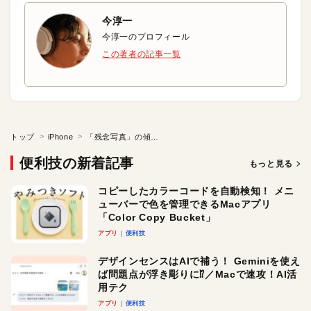
今淳一
今淳一のプロフィール
この著者の記事一覧
トップ
iPhone
「残念写真」の傾きを補正して写真の見栄えを良くしよう
便利技の新着記事
もっと見る
コピーしたカラーコードを自動検知！ メニ
ューバーで色を管理できるMacアプリ
「Color Copy Bucket」
アプリ
便利技
デザインセンスはAIで補う！ Geminiを使え
ば問題点が浮き彫りに⁉︎／Macで速攻！AI活
用テク
アプリ
便利技