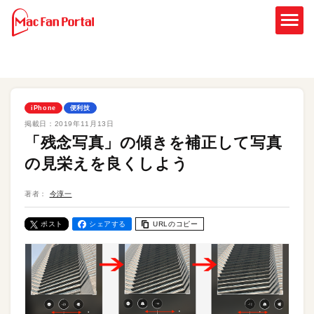
iPhone
便利技
掲載日：
2019年11月13日
「残念写真」の傾きを補正して写真
の見栄えを良くしよう
著者：
今淳一
ポスト
シェアする
URLのコピー