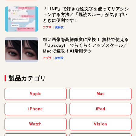
「LINE」で好きな絵文字を使ってリアクシ
ョンする方法／「既読スルー」が気まずい
ときに便利です！
アプリ
便利技
粗い画像を高解像度に変換！ 無料で使える
「Upscayl」でらくらくアップスケール／
Macで速攻！AI活用テク
アプリ
便利技
製品カテゴリ
Apple
Mac
iPhone
iPad
Watch
Vision