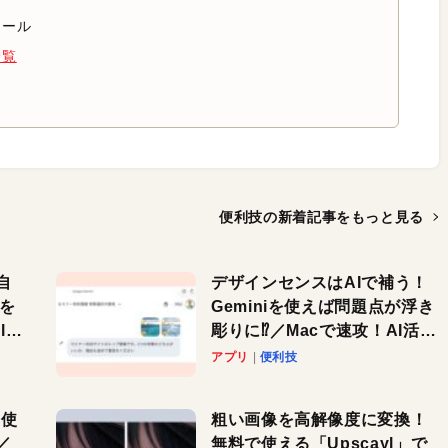
ィール
一覧
便利技の新着記事を
もっと見る
自
デザインセンスはAIで補う！
色を
Geminiを使えば問題点が浮き
or
彫りに⁉︎／Macで速攻！AI活用
テク
アプリ
便利技
を使
粗い画像を高解像度に変換！
／
無料で使える「Upscayl」で