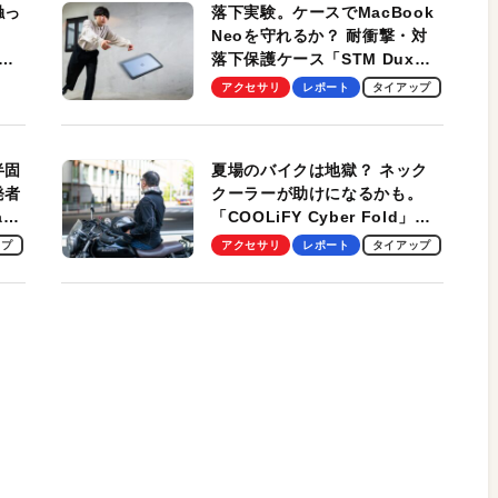
触っ
落下実験。ケースでMacBook
Neoを守れるか？ 耐衝撃・対
落下保護ケース「STM Dux
しま
Ultra」を検証。学生、ビジネ
アクセサリ
レポート
タイアップ
スマンのモバイルユースに最
適！
半固
夏場のバイクは地獄？ ネック
発者
クーラーが助けになるかも。
ag
「COOLiFY Cyber Fold」レ
ビュー。冷却の速さ、密着する
ップ
アクセサリ
レポート
タイアップ
冷却プレート、シンプルな操作
性がグッド！