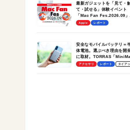
最新ガジェットを「見て・
て・試せる」体験イベント
「Mac Fan Fes.2026.09」
を、9月26日（土）に開催
Apple
レポート
す！
安全なモバイルバッテリ＝
体電池。選ぶべき理由を開
に取材。TORRAS「MiniM
Pro」の実機レビューも
アクセサリ
レポート
タイア